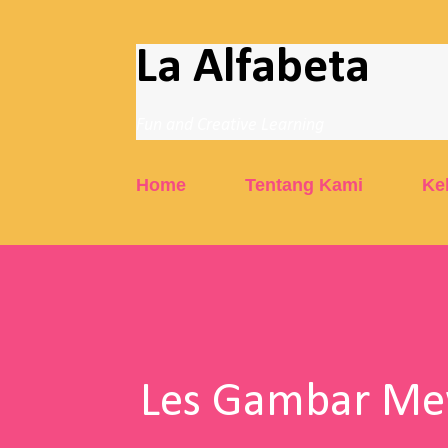
La Alfabeta
Fun and Creative Learning
Home
Tentang Kami
Ke
Les Gambar Mew