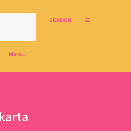
SEARCH
More…
karta