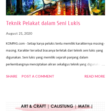
menggunakan pen...
Teknik Pelakat dalam Seni Lukis
August 21, 2020
KOMPAS.com - Setiap karya pelukis tentu memiliki karakternya masing-
masing. Karakter tersebut biasanya terletak dari teknik seni lukis yang
digunakan. Seni lukis yang memiliki sejarah panjang dalam
perkembangnya menciptakan aliran sekaligus teknik yang digunakan.
Dalam buku Pita Maha: Gerakan Seni Lukis Bali 1930-an (2018) karya
SHARE
POST A COMMENT
READ MORE
Wayan Kun Adnyana, teknik yang berbeda tentunya akan
menghasilkan karya yang berbeda pula. Dari berbagai teknik yang
ada, salah satu teknik yang sering digunakan adalah teknik plakat.
Teknik plakat adalah salah satu teknik melukis atau menggambar yang
menggunakan bahan dasar cat air, cat akrilik, atau cat minyak dengan