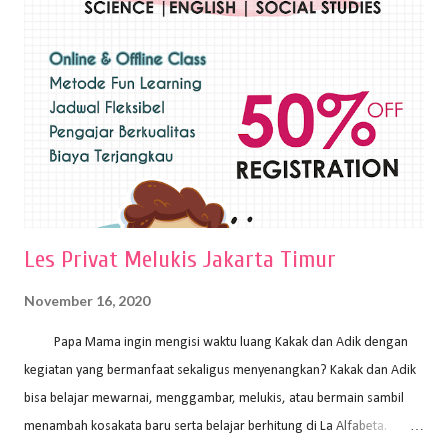
sapuan warna cat yang tebal. Dengan memberikan sapuan warna
yang tebal, maka lukisan terkesan colourfull. Teknik plakat digunakan
pelukis untuk menghasilkan lukisan yang mempesona dan tentunya
bernilai tinggi. Ciri teknik plakat Ciri-ciri teknik plakat, yaitu: Sapuan
warna yang kental dan tebal. Hasil lukisan menutupi seluruh bagian
medianya Mem...
Les Privat Melukis Jakarta Timur
November 16, 2020
Papa Mama ingin mengisi waktu luang Kakak dan Adik dengan
kegiatan yang bermanfaat sekaligus menyenangkan? Kakak dan Adik
bisa belajar mewarnai, menggambar, melukis, atau bermain sambil
menambah kosakata baru serta belajar berhitung di La Alfabeta.