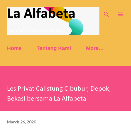
Skip to main content
La Alfabeta
Fun and Creative Learning
Home
Tentang Kami
More…
Les Privat Calistung Cibubur, Depok,
Bekasi bersama La Alfabeta
March 26, 2020