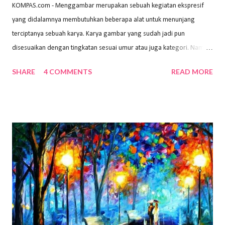
KOMPAS.com - Menggambar merupakan sebuah kegiatan ekspresif
yang didalamnya membutuhkan beberapa alat untuk menunjang
terciptanya sebuah karya. Karya gambar yang sudah jadi pun
disesuaikan dengan tingkatan sesuai umur atau juga kategori. Namun,
dari semua itu menggambar membutuhkan peralatan yang mumpuni
SHARE
4 COMMENTS
READ MORE
sehingga hasilnya bisa dilihat. Peran alat dan bahan sangat
menentukan untuk menghasilkan gambar bentuk yang baik. Dalam
buku Panduan Menggambar Manusia Menggunakan Media Pensil
(2010) karya Irfan Abdul Rohman, peralatan gambar yang dipakai
memiliki spesifikasi berbeda sesuai jenisnya. Berikut peralatan
menggambar bentuk: 1. Kertas Gambar Kegiatan menggambar
membutuhkan kertas yang baik agar proses pembuatan gambar lebih
nyaman dan maksimal. Bahan kertas yang baik salah satu syaratnya
adalah tidak mudah sobek, mengingat menggambar merupakan
proses menggores dan menghapus. Kertas adalah bahan yang paling
ideal digunakan untuk menggambar. Dalam menggambar