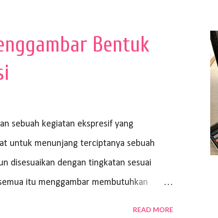
enggambar Bentuk
si
 sebuah kegiatan ekspresif yang
at untuk menunjang terciptanya sebuah
un disesuaikan dengan tingkatan sesuai
ri semua itu menggambar membutuhkan
ya bisa dilihat. Peran alat dan bahan
READ MORE