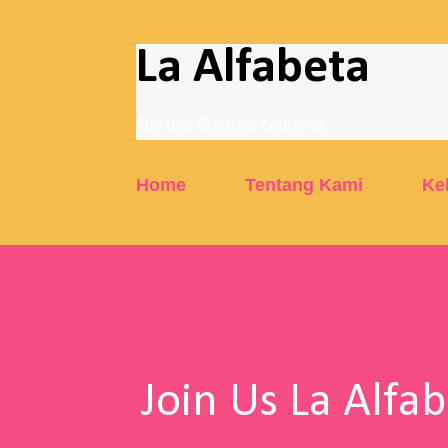
La Alfabeta
Fun and Creative Learning
Home
Tentang Kami
Ke
Join Us La Alfa