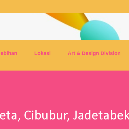
Skip to main content
lebihan
Lokasi
Art & Design Division
beta, Cibubur, Jadetabe