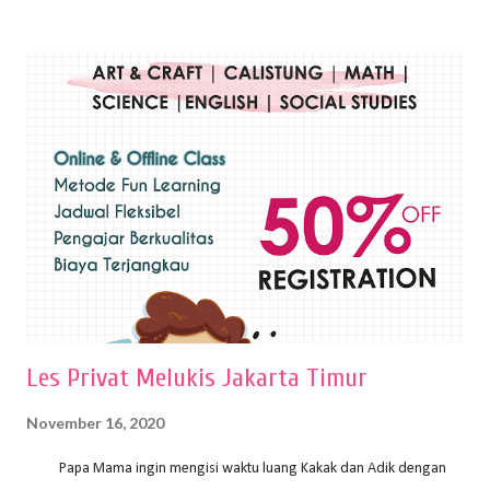
ada, salah satu teknik yang sering digunakan adalah teknik plakat.
Teknik plakat adalah salah satu teknik melukis atau menggambar yang
menggunakan bahan dasar cat air, cat akrilik, atau cat minyak dengan
sapuan warna cat yang tebal. Dengan memberikan sapuan warna
yang tebal, maka lukisan terkesan colourfull. Teknik plakat digunakan
pelukis untuk menghasilkan lukisan yang mempesona dan tentunya
bernilai tinggi. Ciri teknik plakat Ciri-ciri teknik plakat, yaitu: Sapuan
warna yang kental dan tebal. Hasil lukisan menutupi seluruh bagian
medianya Mem...
Les Privat Melukis Jakarta Timur
November 16, 2020
Papa Mama ingin mengisi waktu luang Kakak dan Adik dengan