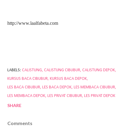
http://www.laalfabeta.com
LABELS:
CALISTUNG
CALISTUNG CIBUBUR
CALISTUNG DEPOK
KURSUS BACA CIBUBUR
KURSUS BACA DEPOK
LES BACA CIBUBUR
LES BACA DEPOK
LES MEMBACA CIBUBUR
LES MEMBACA DEPOK
LES PRIVAT CIBUBUR
LES PRIVAT DEPOK
SHARE
Comments