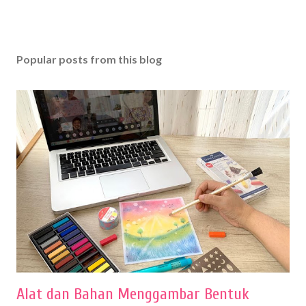
Popular posts from this blog
Alat dan Bahan Menggambar Bentuk