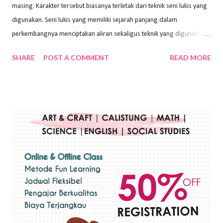
masing. Karakter tersebut biasanya terletak dari teknik seni lukis yang
digunakan. Seni lukis yang memiliki sejarah panjang dalam
perkembangnya menciptakan aliran sekaligus teknik yang digunakan.
Dalam buku Pita Maha: Gerakan Seni Lukis Bali 1930-an (2018) karya
SHARE
POST A COMMENT
READ MORE
Wayan Kun Adnyana, teknik yang berbeda tentunya akan
menghasilkan karya yang berbeda pula. Dari berbagai teknik yang
ada, salah satu teknik yang sering digunakan adalah teknik plakat.
Teknik plakat adalah salah satu teknik melukis atau menggambar yang
menggunakan bahan dasar cat air, cat akrilik, atau cat minyak dengan
sapuan warna cat yang tebal. Dengan memberikan sapuan warna
yang tebal, maka lukisan terkesan colourfull. Teknik plakat digunakan
pelukis untuk menghasilkan lukisan yang mempesona dan tentunya
bernilai tinggi. Ciri teknik plakat Ciri-ciri teknik plakat, yaitu: Sapuan
warna yang kental dan tebal. Hasil lukisan menutupi seluruh bagian
medianya Mem...