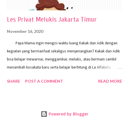
Les Privat Melukis Jakarta Timur
November 16, 2020
Papa Mama ingin mengisi waktu luang Kakak dan Adik dengan
kegiatan yang bermanfaat sekaligus menyenangkan? Kakak dan Adik
bisa belajar mewarnai, menggambar, melukis, atau bermain sambil
menambah kosakata baru serta belajar berhitung di La Alfabeta.
Santai saja Papa Mama, Kakak pengajar La Alfabeta sabar dan kreatif
SHARE
POST A COMMENT
READ MORE
kok untuk mengajar dengan metode yang fun, La Alfabeta
menggunakan konsep bermain sambil belajar, jadi anak-anak tidak
merasa terbebani dan tidak cepat bosan. ⁣⁣ Ayo Papa Mama, tunggu
apa lagi? Jangan ragu-ragu untuk daftar les Art and Craft bersama La
Powered by Blogger
Alfabeta. ⁣⁣⁣⁣Ada pilihan online class maupun offline class lho! Cek
kelebihan kami: Online & Offline Class available. Kakak pengajar bisa