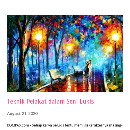
buku Panduan Menggambar Manusia Menggunakan Media Pensil
(2010) karya Irfan Abdul Rohman, peralatan gambar yang dipakai
memiliki spesifikasi berbeda sesuai jenisnya. Berikut peralatan
menggambar bentuk: 1. Kertas Gambar Kegiatan menggambar
membutuhkan kertas yang baik agar proses pembuatan gambar lebih
nyaman dan maksimal. Bahan kertas yang baik salah satu syaratnya
adalah tidak mudah sobek, mengingat menggambar merupakan
proses menggores dan menghapus. Kertas adalah bahan yang paling
ideal digunakan untuk menggambar. Dalam menggambar
menggunakan pen...
Teknik Pelakat dalam Seni Lukis
August 21, 2020
KOMPAS.com - Setiap karya pelukis tentu memiliki karakternya masing-