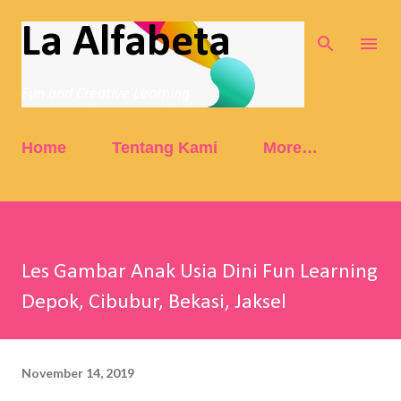
Skip to main content
La Alfabeta
Fun and Creative Learning
Home
Tentang Kami
More…
Les Gambar Anak Usia Dini Fun Learning
Depok, Cibubur, Bekasi, Jaksel
November 14, 2019