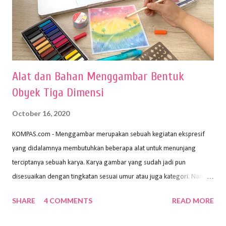
Alat dan Bahan Menggambar Bentuk
Obyek Tiga Dimensi
October 16, 2020
KOMPAS.com - Menggambar merupakan sebuah kegiatan ekspresif
yang didalamnya membutuhkan beberapa alat untuk menunjang
terciptanya sebuah karya. Karya gambar yang sudah jadi pun
disesuaikan dengan tingkatan sesuai umur atau juga kategori. Namun,
dari semua itu menggambar membutuhkan peralatan yang mumpuni
SHARE
4 COMMENTS
READ MORE
sehingga hasilnya bisa dilihat. Peran alat dan bahan sangat
menentukan untuk menghasilkan gambar bentuk yang baik. Dalam