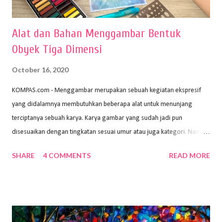
Alat dan Bahan Menggambar Bentuk
Obyek Tiga Dimensi
October 16, 2020
KOMPAS.com - Menggambar merupakan sebuah kegiatan ekspresif
yang didalamnya membutuhkan beberapa alat untuk menunjang
terciptanya sebuah karya. Karya gambar yang sudah jadi pun
disesuaikan dengan tingkatan sesuai umur atau juga kategori. Namun,
dari semua itu menggambar membutuhkan peralatan yang mumpuni
SHARE
4 COMMENTS
READ MORE
sehingga hasilnya bisa dilihat. Peran alat dan bahan sangat
menentukan untuk menghasilkan gambar bentuk yang baik. Dalam
buku Panduan Menggambar Manusia Menggunakan Media Pensil
(2010) karya Irfan Abdul Rohman, peralatan gambar yang dipakai
memiliki spesifikasi berbeda sesuai jenisnya. Berikut peralatan