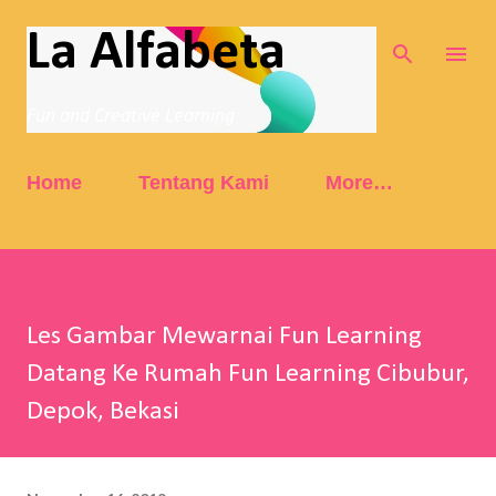
Skip to main content
La Alfabeta
Fun and Creative Learning
Home
Tentang Kami
More…
Les Gambar Mewarnai Fun Learning
Datang Ke Rumah Fun Learning Cibubur,
Depok, Bekasi