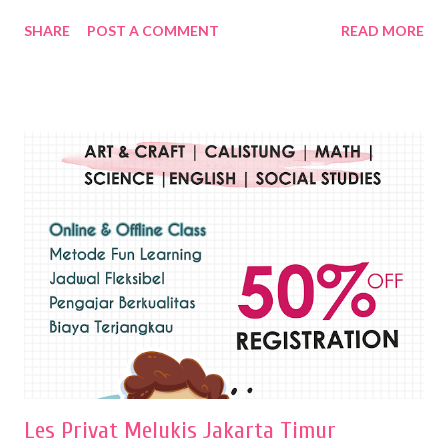
Dalam buku Pita Maha: Gerakan Seni Lukis Bali 1930-an (2018) karya
SHARE
POST A COMMENT
READ MORE
Wayan Kun Adnyana, teknik yang berbeda tentunya akan
menghasilkan karya yang berbeda pula. Dari berbagai teknik yang
ada, salah satu teknik yang sering digunakan adalah teknik plakat.
Teknik plakat adalah salah satu teknik melukis atau menggambar yang
menggunakan bahan dasar cat air, cat akrilik, atau cat minyak dengan
sapuan warna cat yang tebal. Dengan memberikan sapuan warna
yang tebal, maka lukisan terkesan colourfull. Teknik plakat digunakan
pelukis untuk menghasilkan lukisan yang mempesona dan tentunya
bernilai tinggi. Ciri teknik plakat Ciri-ciri teknik plakat, yaitu: Sapuan
warna yang kental dan tebal. Hasil lukisan menutupi seluruh bagian
medianya Mem...
Les Privat Melukis Jakarta Timur