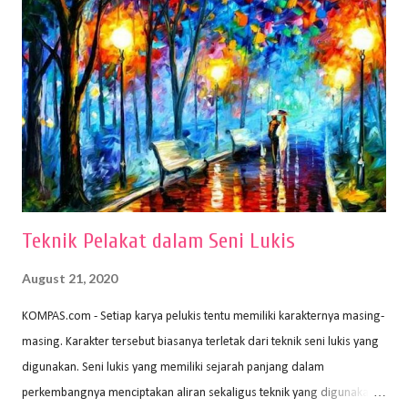
menggambar bentuk: 1. Kertas Gambar Kegiatan menggambar
membutuhkan kertas yang baik agar proses pembuatan gambar lebih
nyaman dan maksimal. Bahan kertas yang baik salah satu syaratnya
adalah tidak mudah sobek, mengingat menggambar merupakan
proses menggores dan menghapus. Kertas adalah bahan yang paling
ideal digunakan untuk menggambar. Dalam menggambar
menggunakan pen...
Teknik Pelakat dalam Seni Lukis
August 21, 2020
KOMPAS.com - Setiap karya pelukis tentu memiliki karakternya masing-
masing. Karakter tersebut biasanya terletak dari teknik seni lukis yang
digunakan. Seni lukis yang memiliki sejarah panjang dalam
perkembangnya menciptakan aliran sekaligus teknik yang digunakan.