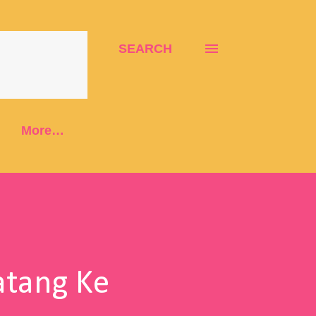
SEARCH
More…
atang Ke