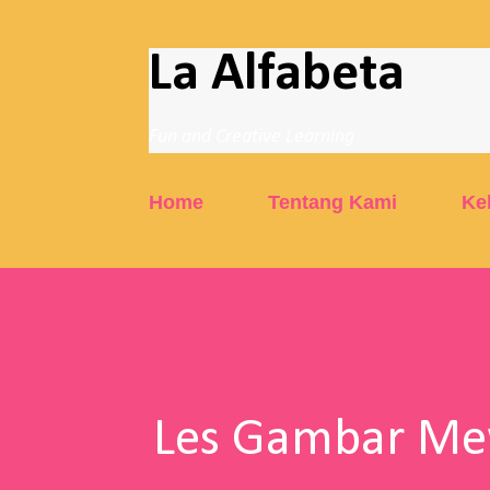
La Alfabeta
Fun and Creative Learning
Home
Tentang Kami
Ke
Les Gambar Mew