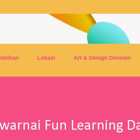
Skip to main content
lebihan
Lokasi
Art & Design Division
arnai Fun Learning D