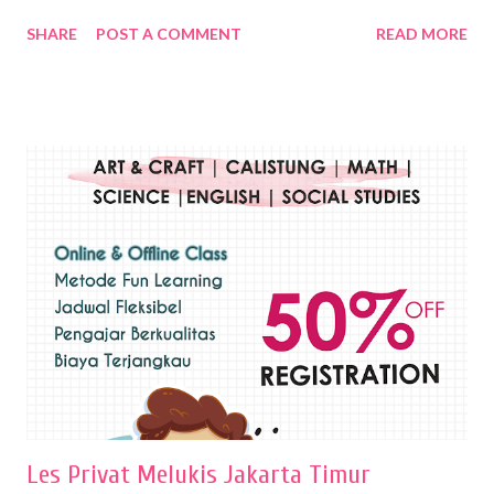
Dalam buku Pita Maha: Gerakan Seni Lukis Bali 1930-an (2018) karya
SHARE
POST A COMMENT
READ MORE
Wayan Kun Adnyana, teknik yang berbeda tentunya akan
menghasilkan karya yang berbeda pula. Dari berbagai teknik yang
ada, salah satu teknik yang sering digunakan adalah teknik plakat.
Teknik plakat adalah salah satu teknik melukis atau menggambar yang
menggunakan bahan dasar cat air, cat akrilik, atau cat minyak dengan
sapuan warna cat yang tebal. Dengan memberikan sapuan warna
yang tebal, maka lukisan terkesan colourfull. Teknik plakat digunakan
pelukis untuk menghasilkan lukisan yang mempesona dan tentunya
bernilai tinggi. Ciri teknik plakat Ciri-ciri teknik plakat, yaitu: Sapuan
warna yang kental dan tebal. Hasil lukisan menutupi seluruh bagian
medianya Mem...
Les Privat Melukis Jakarta Timur