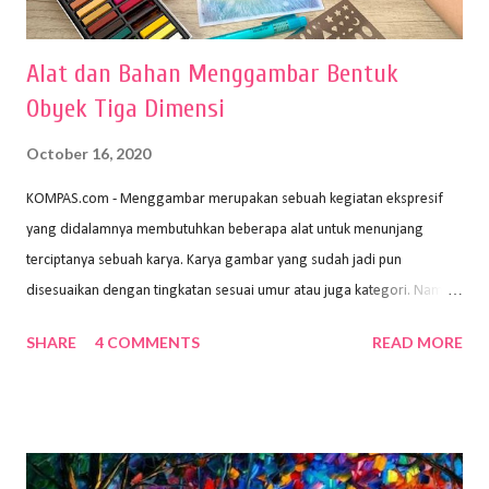
Alat dan Bahan Menggambar Bentuk
Obyek Tiga Dimensi
October 16, 2020
KOMPAS.com - Menggambar merupakan sebuah kegiatan ekspresif
yang didalamnya membutuhkan beberapa alat untuk menunjang
terciptanya sebuah karya. Karya gambar yang sudah jadi pun
disesuaikan dengan tingkatan sesuai umur atau juga kategori. Namun,
dari semua itu menggambar membutuhkan peralatan yang mumpuni
SHARE
4 COMMENTS
READ MORE
sehingga hasilnya bisa dilihat. Peran alat dan bahan sangat
menentukan untuk menghasilkan gambar bentuk yang baik. Dalam
buku Panduan Menggambar Manusia Menggunakan Media Pensil
(2010) karya Irfan Abdul Rohman, peralatan gambar yang dipakai
memiliki spesifikasi berbeda sesuai jenisnya. Berikut peralatan