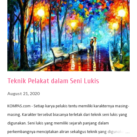
menggambar bentuk: 1. Kertas Gambar Kegiatan menggambar
membutuhkan kertas yang baik agar proses pembuatan gambar lebih
nyaman dan maksimal. Bahan kertas yang baik salah satu syaratnya
adalah tidak mudah sobek, mengingat menggambar merupakan
proses menggores dan menghapus. Kertas adalah bahan yang paling
ideal digunakan untuk menggambar. Dalam menggambar
menggunakan pen...
Teknik Pelakat dalam Seni Lukis
August 21, 2020
KOMPAS.com - Setiap karya pelukis tentu memiliki karakternya masing-
masing. Karakter tersebut biasanya terletak dari teknik seni lukis yang
digunakan. Seni lukis yang memiliki sejarah panjang dalam
perkembangnya menciptakan aliran sekaligus teknik yang digunakan.