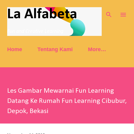
Skip to main content
La Alfabeta
Fun and Creative Learning
Home
Tentang Kami
More…
Les Gambar Mewarnai Fun Learning
Datang Ke Rumah Fun Learning Cibubur,
Depok, Bekasi