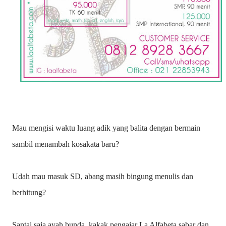
Mau mengisi waktu luang adik yang balita dengan bermain
sambil menambah kosakata baru?
Udah mau masuk SD, abang masih bingung menulis dan
berhitung?
Santai saja ayah bunda, kakak pengajar La Alfabeta sabar dan