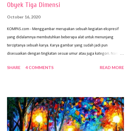
Obyek Tiga Dimensi
October 16, 2020
KOMPAS.com - Menggambar merupakan sebuah kegiatan ekspresif
yang didalamnya membutuhkan beberapa alat untuk menunjang
terciptanya sebuah karya. Karya gambar yang sudah jadi pun
disesuaikan dengan tingkatan sesuai umur atau juga kategori. Namun,
dari semua itu menggambar membutuhkan peralatan yang mumpuni
SHARE
4 COMMENTS
READ MORE
sehingga hasilnya bisa dilihat. Peran alat dan bahan sangat
menentukan untuk menghasilkan gambar bentuk yang baik. Dalam
buku Panduan Menggambar Manusia Menggunakan Media Pensil
(2010) karya Irfan Abdul Rohman, peralatan gambar yang dipakai
memiliki spesifikasi berbeda sesuai jenisnya. Berikut peralatan
menggambar bentuk: 1. Kertas Gambar Kegiatan menggambar
membutuhkan kertas yang baik agar proses pembuatan gambar lebih
nyaman dan maksimal. Bahan kertas yang baik salah satu syaratnya