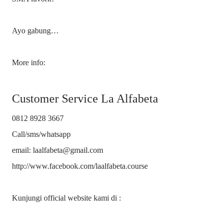
Ayo gabung…
More info:
Customer Service La Alfabeta
0812 8928 3667
Call/sms/whatsapp
email: laalfabeta@gmail.com
http://www.facebook.com/laalfabeta.course
Kunjungi official website kami di :