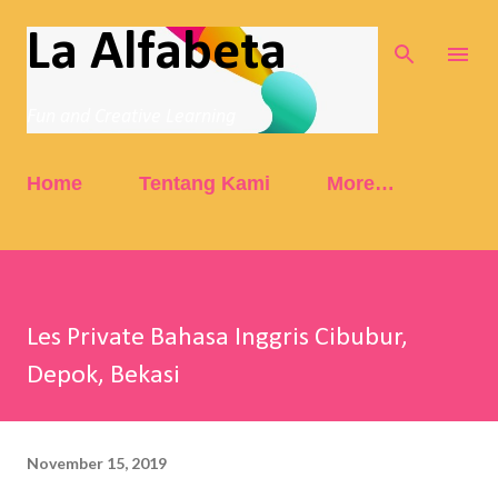
Skip to main content
La Alfabeta
Fun and Creative Learning
Home
Tentang Kami
More…
Les Private Bahasa Inggris Cibubur,
Depok, Bekasi
November 15, 2019