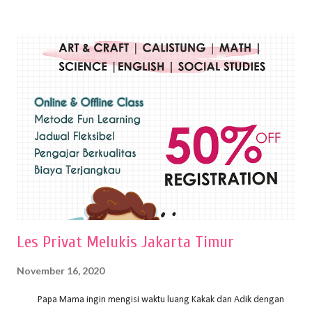
ada, salah satu teknik yang sering digunakan adalah teknik plakat.
Teknik plakat adalah salah satu teknik melukis atau menggambar yang
menggunakan bahan dasar cat air, cat akrilik, atau cat minyak dengan
sapuan warna cat yang tebal. Dengan memberikan sapuan warna
yang tebal, maka lukisan terkesan colourfull. Teknik plakat digunakan
pelukis untuk menghasilkan lukisan yang mempesona dan tentunya
bernilai tinggi. Ciri teknik plakat Ciri-ciri teknik plakat, yaitu: Sapuan
warna yang kental dan tebal. Hasil lukisan menutupi seluruh bagian
medianya Mem...
Les Privat Melukis Jakarta Timur
November 16, 2020
Papa Mama ingin mengisi waktu luang Kakak dan Adik dengan