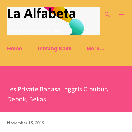
Skip to main content
La Alfabeta
Fun and Creative Learning
Home
Tentang Kami
More…
Les Private Bahasa Inggris Cibubur,
Depok, Bekasi
November 15, 2019