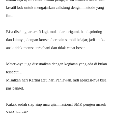
kreatif kok untuk mengajarkan calistung dengan metode yang
fun..
Bisa diselingi art-craft lagi, mulai dari origami, hand-printing
dan lainnya, dengan konsep bermain sambil belajar, jadi anak-
anak tidak merasa terbebani dan tidak cepat bosan…
Materi-nya juga disesuaikan dengan kegiatan yang ada di bulan
tersebut…
Misalkan hari Kartini atau hari Pahlawan, jadi aplikasi-nya bisa
pas banget.
Kakak sudah siap-siap mau ujian nasional SMP, pengen masuk
SMA favorit?