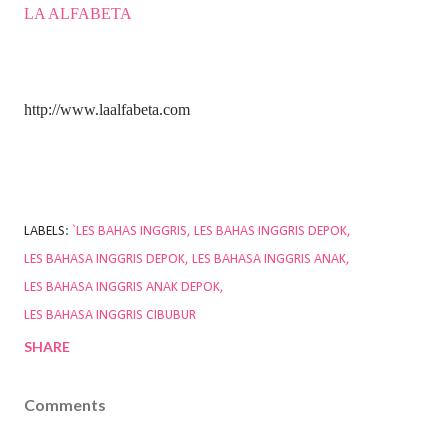
LA ALFABETA
http://www.laalfabeta.com
LABELS:
`LES BAHAS INGGRIS
LES BAHAS INGGRIS DEPOK
LES BAHASA INGGRIS DEPOK
LES BAHASA INGGRIS ANAK
LES BAHASA INGGRIS ANAK DEPOK
LES BAHASA INGGRIS CIBUBUR
SHARE
Comments