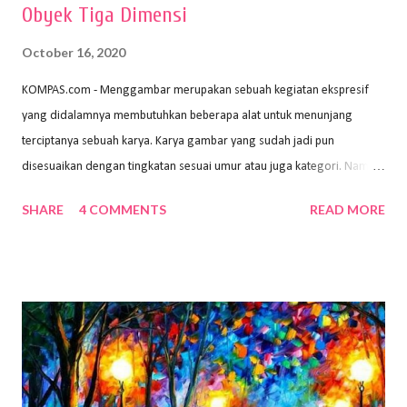
Obyek Tiga Dimensi
October 16, 2020
KOMPAS.com - Menggambar merupakan sebuah kegiatan ekspresif
yang didalamnya membutuhkan beberapa alat untuk menunjang
terciptanya sebuah karya. Karya gambar yang sudah jadi pun
disesuaikan dengan tingkatan sesuai umur atau juga kategori. Namun,
dari semua itu menggambar membutuhkan peralatan yang mumpuni
SHARE
4 COMMENTS
READ MORE
sehingga hasilnya bisa dilihat. Peran alat dan bahan sangat
menentukan untuk menghasilkan gambar bentuk yang baik. Dalam
buku Panduan Menggambar Manusia Menggunakan Media Pensil
(2010) karya Irfan Abdul Rohman, peralatan gambar yang dipakai
memiliki spesifikasi berbeda sesuai jenisnya. Berikut peralatan
menggambar bentuk: 1. Kertas Gambar Kegiatan menggambar
membutuhkan kertas yang baik agar proses pembuatan gambar lebih
nyaman dan maksimal. Bahan kertas yang baik salah satu syaratnya