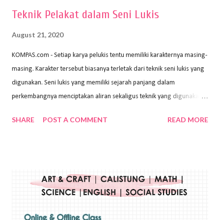
Teknik Pelakat dalam Seni Lukis
August 21, 2020
KOMPAS.com - Setiap karya pelukis tentu memiliki karakternya masing-
masing. Karakter tersebut biasanya terletak dari teknik seni lukis yang
digunakan. Seni lukis yang memiliki sejarah panjang dalam
perkembangnya menciptakan aliran sekaligus teknik yang digunakan.
Dalam buku Pita Maha: Gerakan Seni Lukis Bali 1930-an (2018) karya
SHARE
POST A COMMENT
READ MORE
Wayan Kun Adnyana, teknik yang berbeda tentunya akan
menghasilkan karya yang berbeda pula. Dari berbagai teknik yang
ada, salah satu teknik yang sering digunakan adalah teknik plakat.
Teknik plakat adalah salah satu teknik melukis atau menggambar yang
menggunakan bahan dasar cat air, cat akrilik, atau cat minyak dengan
sapuan warna cat yang tebal. Dengan memberikan sapuan warna
yang tebal, maka lukisan terkesan colourfull. Teknik plakat digunakan