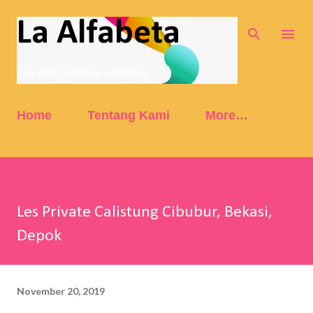
Skip to main content
La Alfabeta
Fun and Creative Learning
Home
Tentang Kami
More…
Les Private Calistung Cibubur, Bekasi,
Depok
November 20, 2019