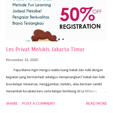
pelukis untuk menghasilkan lukisan yang mempesona dan tentunya
bernilai tinggi. Ciri teknik plakat Ciri-ciri teknik plakat, yaitu: Sapuan
warna yang kental dan tebal. Hasil lukisan menutupi seluruh bagian
medianya Mem...
Les Privat Melukis Jakarta Timur
November 16, 2020
Papa Mama ingin mengisi waktu luang Kakak dan Adik dengan
kegiatan yang bermanfaat sekaligus menyenangkan? Kakak dan Adik
bisa belajar mewarnai, menggambar, melukis, atau bermain sambil
menambah kosakata baru serta belajar berhitung di La Alfabeta.
Santai saja Papa Mama, Kakak pengajar La Alfabeta sabar dan kreatif
SHARE
POST A COMMENT
READ MORE
kok untuk mengajar dengan metode yang fun, La Alfabeta
menggunakan konsep bermain sambil belajar, jadi anak-anak tidak