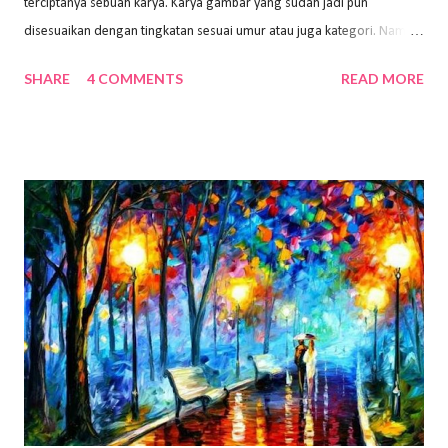
terciptanya sebuah karya. Karya gambar yang sudah jadi pun
disesuaikan dengan tingkatan sesuai umur atau juga kategori. Namun,
dari semua itu menggambar membutuhkan peralatan yang mumpuni
SHARE
4 COMMENTS
READ MORE
sehingga hasilnya bisa dilihat. Peran alat dan bahan sangat
menentukan untuk menghasilkan gambar bentuk yang baik. Dalam
buku Panduan Menggambar Manusia Menggunakan Media Pensil
(2010) karya Irfan Abdul Rohman, peralatan gambar yang dipakai
memiliki spesifikasi berbeda sesuai jenisnya. Berikut peralatan
menggambar bentuk: 1. Kertas Gambar Kegiatan menggambar
membutuhkan kertas yang baik agar proses pembuatan gambar lebih
nyaman dan maksimal. Bahan kertas yang baik salah satu syaratnya
adalah tidak mudah sobek, mengingat menggambar merupakan
proses menggores dan menghapus. Kertas adalah bahan yang paling
ideal digunakan untuk menggambar. Dalam menggambar
menggunakan pen...