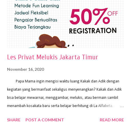
pelukis untuk menghasilkan lukisan yang mempesona dan tentunya
bernilai tinggi. Ciri teknik plakat Ciri-ciri teknik plakat, yaitu: Sapuan
warna yang kental dan tebal. Hasil lukisan menutupi seluruh bagian
medianya Mem...
Les Privat Melukis Jakarta Timur
November 16, 2020
Papa Mama ingin mengisi waktu luang Kakak dan Adik dengan
kegiatan yang bermanfaat sekaligus menyenangkan? Kakak dan Adik
bisa belajar mewarnai, menggambar, melukis, atau bermain sambil
menambah kosakata baru serta belajar berhitung di La Alfabeta.
Santai saja Papa Mama, Kakak pengajar La Alfabeta sabar dan kreatif
SHARE
POST A COMMENT
READ MORE
kok untuk mengajar dengan metode yang fun, La Alfabeta
menggunakan konsep bermain sambil belajar, jadi anak-anak tidak