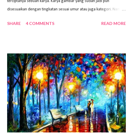
terciptanya sebuah karya. Karya gambar yang sudah jadi pun
disesuaikan dengan tingkatan sesuai umur atau juga kategori. Namun,
dari semua itu menggambar membutuhkan peralatan yang mumpuni
SHARE
4 COMMENTS
READ MORE
sehingga hasilnya bisa dilihat. Peran alat dan bahan sangat
menentukan untuk menghasilkan gambar bentuk yang baik. Dalam
buku Panduan Menggambar Manusia Menggunakan Media Pensil
(2010) karya Irfan Abdul Rohman, peralatan gambar yang dipakai
memiliki spesifikasi berbeda sesuai jenisnya. Berikut peralatan
menggambar bentuk: 1. Kertas Gambar Kegiatan menggambar
membutuhkan kertas yang baik agar proses pembuatan gambar lebih
nyaman dan maksimal. Bahan kertas yang baik salah satu syaratnya
adalah tidak mudah sobek, mengingat menggambar merupakan
proses menggores dan menghapus. Kertas adalah bahan yang paling
ideal digunakan untuk menggambar. Dalam menggambar
menggunakan pen...