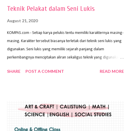
Teknik Pelakat dalam Seni Lukis
August 21, 2020
KOMPAS.com - Setiap karya pelukis tentu memiliki karakternya masing-
masing. Karakter tersebut biasanya terletak dari teknik seni lukis yang
digunakan. Seni lukis yang memiliki sejarah panjang dalam
perkembangnya menciptakan aliran sekaligus teknik yang digunakan.
Dalam buku Pita Maha: Gerakan Seni Lukis Bali 1930-an (2018) karya
SHARE
POST A COMMENT
READ MORE
Wayan Kun Adnyana, teknik yang berbeda tentunya akan
menghasilkan karya yang berbeda pula. Dari berbagai teknik yang
ada, salah satu teknik yang sering digunakan adalah teknik plakat.
Teknik plakat adalah salah satu teknik melukis atau menggambar yang
menggunakan bahan dasar cat air, cat akrilik, atau cat minyak dengan
sapuan warna cat yang tebal. Dengan memberikan sapuan warna
yang tebal, maka lukisan terkesan colourfull. Teknik plakat digunakan