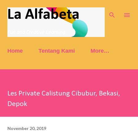
Skip to main content
La Alfabeta
Fun and Creative Learning
Home
Tentang Kami
More…
Les Private Calistung Cibubur, Bekasi,
Depok
November 20, 2019