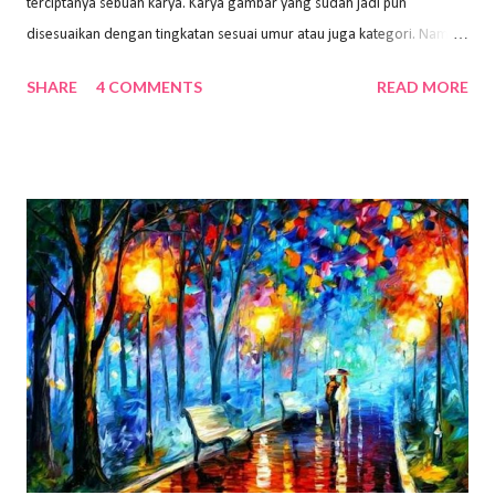
terciptanya sebuah karya. Karya gambar yang sudah jadi pun
disesuaikan dengan tingkatan sesuai umur atau juga kategori. Namun,
dari semua itu menggambar membutuhkan peralatan yang mumpuni
SHARE
4 COMMENTS
READ MORE
sehingga hasilnya bisa dilihat. Peran alat dan bahan sangat
menentukan untuk menghasilkan gambar bentuk yang baik. Dalam
buku Panduan Menggambar Manusia Menggunakan Media Pensil
(2010) karya Irfan Abdul Rohman, peralatan gambar yang dipakai
memiliki spesifikasi berbeda sesuai jenisnya. Berikut peralatan
menggambar bentuk: 1. Kertas Gambar Kegiatan menggambar
membutuhkan kertas yang baik agar proses pembuatan gambar lebih
nyaman dan maksimal. Bahan kertas yang baik salah satu syaratnya
adalah tidak mudah sobek, mengingat menggambar merupakan
proses menggores dan menghapus. Kertas adalah bahan yang paling
ideal digunakan untuk menggambar. Dalam menggambar
menggunakan pen...