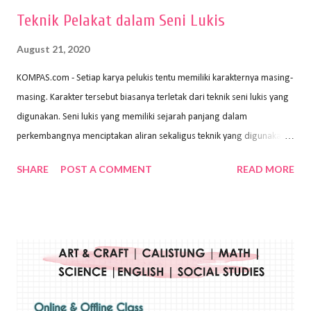
Teknik Pelakat dalam Seni Lukis
August 21, 2020
KOMPAS.com - Setiap karya pelukis tentu memiliki karakternya masing-
masing. Karakter tersebut biasanya terletak dari teknik seni lukis yang
digunakan. Seni lukis yang memiliki sejarah panjang dalam
perkembangnya menciptakan aliran sekaligus teknik yang digunakan.
Dalam buku Pita Maha: Gerakan Seni Lukis Bali 1930-an (2018) karya
SHARE
POST A COMMENT
READ MORE
Wayan Kun Adnyana, teknik yang berbeda tentunya akan
menghasilkan karya yang berbeda pula. Dari berbagai teknik yang
ada, salah satu teknik yang sering digunakan adalah teknik plakat.
Teknik plakat adalah salah satu teknik melukis atau menggambar yang
menggunakan bahan dasar cat air, cat akrilik, atau cat minyak dengan
sapuan warna cat yang tebal. Dengan memberikan sapuan warna
yang tebal, maka lukisan terkesan colourfull. Teknik plakat digunakan