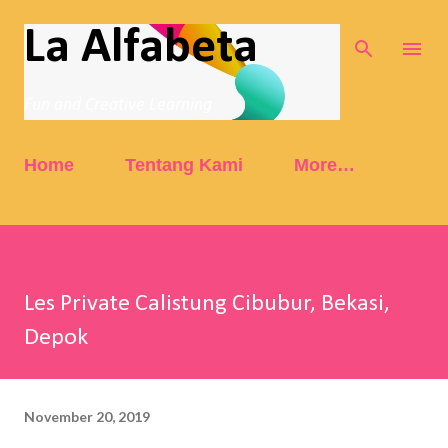
Skip to main content
La Alfabeta
Fun and Creative Learning
Home
Tentang Kami
More…
Les Private Calistung Cibubur, Bekasi,
Depok
November 20, 2019