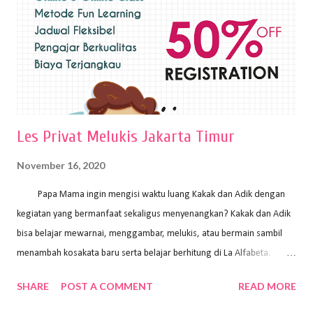
pelukis untuk menghasilkan lukisan yang mempesona dan tentunya
bernilai tinggi. Ciri teknik plakat Ciri-ciri teknik plakat, yaitu: Sapuan
warna yang kental dan tebal. Hasil lukisan menutupi seluruh bagian
medianya Mem...
Les Privat Melukis Jakarta Timur
November 16, 2020
Papa Mama ingin mengisi waktu luang Kakak dan Adik dengan
kegiatan yang bermanfaat sekaligus menyenangkan? Kakak dan Adik
bisa belajar mewarnai, menggambar, melukis, atau bermain sambil
menambah kosakata baru serta belajar berhitung di La Alfabeta.
Santai saja Papa Mama, Kakak pengajar La Alfabeta sabar dan kreatif
SHARE
POST A COMMENT
READ MORE
kok untuk mengajar dengan metode yang fun, La Alfabeta
menggunakan konsep bermain sambil belajar, jadi anak-anak tidak