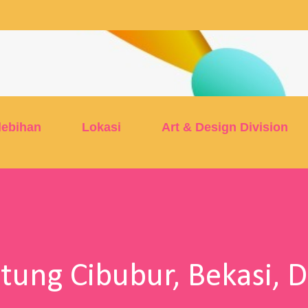
Skip to main content
lebihan
Lokasi
Art & Design Division
istung Cibubur, Bekasi, 