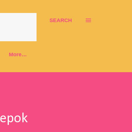
SEARCH
More…
Depok