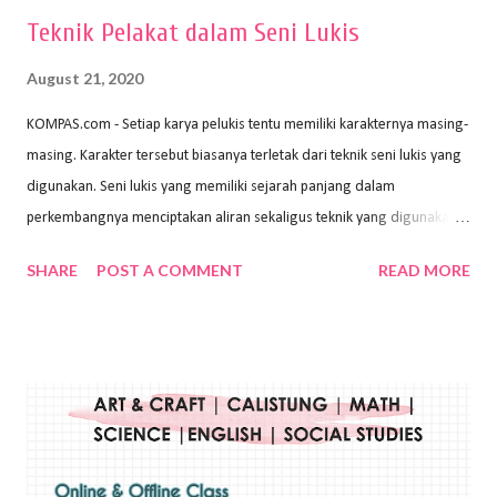
Teknik Pelakat dalam Seni Lukis
August 21, 2020
KOMPAS.com - Setiap karya pelukis tentu memiliki karakternya masing-
masing. Karakter tersebut biasanya terletak dari teknik seni lukis yang
digunakan. Seni lukis yang memiliki sejarah panjang dalam
perkembangnya menciptakan aliran sekaligus teknik yang digunakan.
Dalam buku Pita Maha: Gerakan Seni Lukis Bali 1930-an (2018) karya
SHARE
POST A COMMENT
READ MORE
Wayan Kun Adnyana, teknik yang berbeda tentunya akan
menghasilkan karya yang berbeda pula. Dari berbagai teknik yang
ada, salah satu teknik yang sering digunakan adalah teknik plakat.
Teknik plakat adalah salah satu teknik melukis atau menggambar yang
menggunakan bahan dasar cat air, cat akrilik, atau cat minyak dengan
sapuan warna cat yang tebal. Dengan memberikan sapuan warna
yang tebal, maka lukisan terkesan colourfull. Teknik plakat digunakan