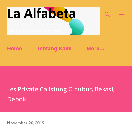
Skip to main content
La Alfabeta
Fun and Creative Learning
Home
Tentang Kami
More…
Les Private Calistung Cibubur, Bekasi,
Depok
November 20, 2019