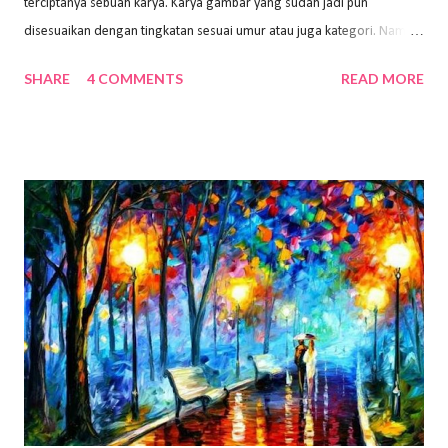
terciptanya sebuah karya. Karya gambar yang sudah jadi pun
disesuaikan dengan tingkatan sesuai umur atau juga kategori. Namun,
dari semua itu menggambar membutuhkan peralatan yang mumpuni
SHARE
4 COMMENTS
READ MORE
sehingga hasilnya bisa dilihat. Peran alat dan bahan sangat
menentukan untuk menghasilkan gambar bentuk yang baik. Dalam
buku Panduan Menggambar Manusia Menggunakan Media Pensil
(2010) karya Irfan Abdul Rohman, peralatan gambar yang dipakai
memiliki spesifikasi berbeda sesuai jenisnya. Berikut peralatan
menggambar bentuk: 1. Kertas Gambar Kegiatan menggambar
membutuhkan kertas yang baik agar proses pembuatan gambar lebih
nyaman dan maksimal. Bahan kertas yang baik salah satu syaratnya
adalah tidak mudah sobek, mengingat menggambar merupakan
proses menggores dan menghapus. Kertas adalah bahan yang paling
ideal digunakan untuk menggambar. Dalam menggambar
menggunakan pen...