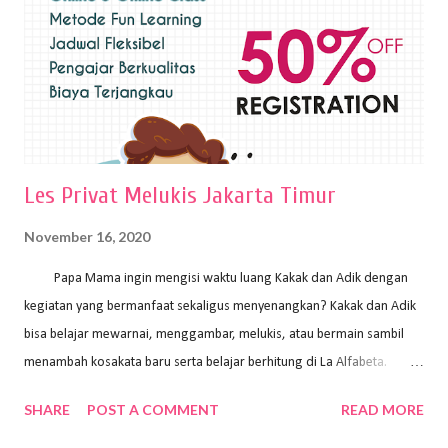
pelukis untuk menghasilkan lukisan yang mempesona dan tentunya
bernilai tinggi. Ciri teknik plakat Ciri-ciri teknik plakat, yaitu: Sapuan
warna yang kental dan tebal. Hasil lukisan menutupi seluruh bagian
medianya Mem...
Les Privat Melukis Jakarta Timur
November 16, 2020
Papa Mama ingin mengisi waktu luang Kakak dan Adik dengan
kegiatan yang bermanfaat sekaligus menyenangkan? Kakak dan Adik
bisa belajar mewarnai, menggambar, melukis, atau bermain sambil
menambah kosakata baru serta belajar berhitung di La Alfabeta.
Santai saja Papa Mama, Kakak pengajar La Alfabeta sabar dan kreatif
SHARE
POST A COMMENT
READ MORE
kok untuk mengajar dengan metode yang fun, La Alfabeta
menggunakan konsep bermain sambil belajar, jadi anak-anak tidak