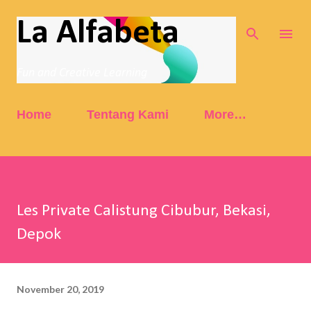
Skip to main content
La Alfabeta
Fun and Creative Learning
Home
Tentang Kami
More…
Les Private Calistung Cibubur, Bekasi,
Depok
November 20, 2019