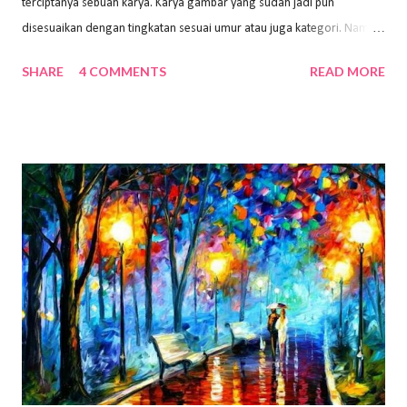
terciptanya sebuah karya. Karya gambar yang sudah jadi pun
disesuaikan dengan tingkatan sesuai umur atau juga kategori. Namun,
dari semua itu menggambar membutuhkan peralatan yang mumpuni
SHARE
4 COMMENTS
READ MORE
sehingga hasilnya bisa dilihat. Peran alat dan bahan sangat
menentukan untuk menghasilkan gambar bentuk yang baik. Dalam
buku Panduan Menggambar Manusia Menggunakan Media Pensil
(2010) karya Irfan Abdul Rohman, peralatan gambar yang dipakai
memiliki spesifikasi berbeda sesuai jenisnya. Berikut peralatan
menggambar bentuk: 1. Kertas Gambar Kegiatan menggambar
membutuhkan kertas yang baik agar proses pembuatan gambar lebih
nyaman dan maksimal. Bahan kertas yang baik salah satu syaratnya
adalah tidak mudah sobek, mengingat menggambar merupakan
proses menggores dan menghapus. Kertas adalah bahan yang paling
ideal digunakan untuk menggambar. Dalam menggambar
menggunakan pen...