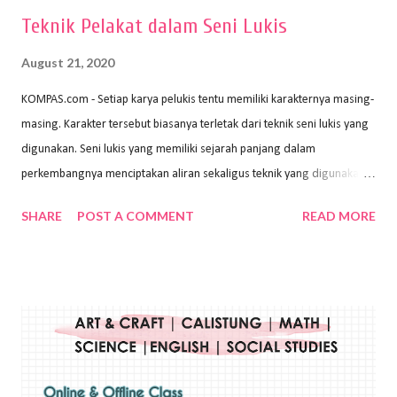
Teknik Pelakat dalam Seni Lukis
August 21, 2020
KOMPAS.com - Setiap karya pelukis tentu memiliki karakternya masing-
masing. Karakter tersebut biasanya terletak dari teknik seni lukis yang
digunakan. Seni lukis yang memiliki sejarah panjang dalam
perkembangnya menciptakan aliran sekaligus teknik yang digunakan.
Dalam buku Pita Maha: Gerakan Seni Lukis Bali 1930-an (2018) karya
SHARE
POST A COMMENT
READ MORE
Wayan Kun Adnyana, teknik yang berbeda tentunya akan
menghasilkan karya yang berbeda pula. Dari berbagai teknik yang
ada, salah satu teknik yang sering digunakan adalah teknik plakat.
Teknik plakat adalah salah satu teknik melukis atau menggambar yang
menggunakan bahan dasar cat air, cat akrilik, atau cat minyak dengan
sapuan warna cat yang tebal. Dengan memberikan sapuan warna
yang tebal, maka lukisan terkesan colourfull. Teknik plakat digunakan