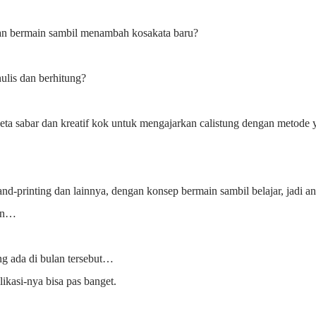
gan bermain sambil menambah kosakata baru?
lis dan berhitung?
beta sabar dan kreatif kok untuk mengajarkan calistung dengan metode 
 hand-printing dan lainnya, dengan konsep bermain sambil belajar, jadi a
san…
ng ada di bulan tersebut…
likasi-nya bisa pas banget.