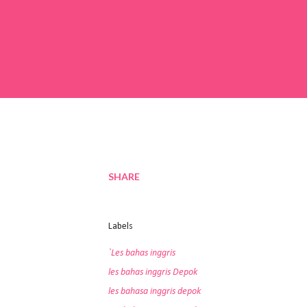
SHARE
Labels
`Les bahas inggris
les bahas inggris Depok
les bahasa inggris depok