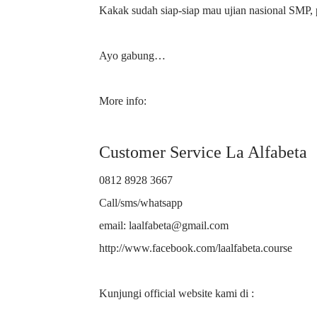
Kakak sudah siap-siap mau ujian nasional SMP
Ayo gabung…
More info:
Customer Service La Alfabeta
0812 8928 3667
Call/sms/whatsapp
email: laalfabeta@gmail.com
http://www.facebook.com/laalfabeta.course
Kunjungi official website kami di :