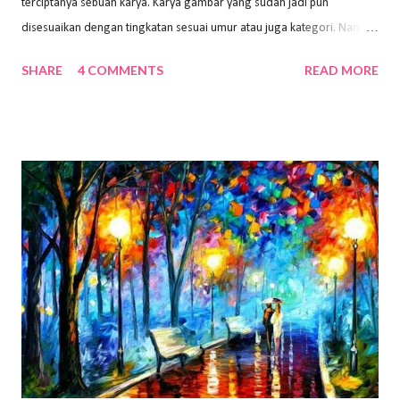
terciptanya sebuah karya. Karya gambar yang sudah jadi pun
disesuaikan dengan tingkatan sesuai umur atau juga kategori. Namun,
dari semua itu menggambar membutuhkan peralatan yang mumpuni
SHARE
4 COMMENTS
READ MORE
sehingga hasilnya bisa dilihat. Peran alat dan bahan sangat
menentukan untuk menghasilkan gambar bentuk yang baik. Dalam
buku Panduan Menggambar Manusia Menggunakan Media Pensil
(2010) karya Irfan Abdul Rohman, peralatan gambar yang dipakai
memiliki spesifikasi berbeda sesuai jenisnya. Berikut peralatan
menggambar bentuk: 1. Kertas Gambar Kegiatan menggambar
membutuhkan kertas yang baik agar proses pembuatan gambar lebih
nyaman dan maksimal. Bahan kertas yang baik salah satu syaratnya
adalah tidak mudah sobek, mengingat menggambar merupakan
proses menggores dan menghapus. Kertas adalah bahan yang paling
ideal digunakan untuk menggambar. Dalam menggambar
menggunakan pen...