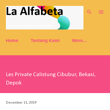
Skip to main content
La Alfabeta
Fun and Creative Learning
Home
Tentang Kami
More…
Les Private Calistung Cibubur, Bekasi,
Depok
December 11, 2019