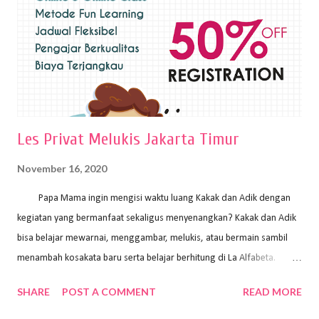
pelukis untuk menghasilkan lukisan yang mempesona dan tentunya
bernilai tinggi. Ciri teknik plakat Ciri-ciri teknik plakat, yaitu: Sapuan
warna yang kental dan tebal. Hasil lukisan menutupi seluruh bagian
medianya Mem...
Les Privat Melukis Jakarta Timur
November 16, 2020
Papa Mama ingin mengisi waktu luang Kakak dan Adik dengan
kegiatan yang bermanfaat sekaligus menyenangkan? Kakak dan Adik
bisa belajar mewarnai, menggambar, melukis, atau bermain sambil
menambah kosakata baru serta belajar berhitung di La Alfabeta.
Santai saja Papa Mama, Kakak pengajar La Alfabeta sabar dan kreatif
SHARE
POST A COMMENT
READ MORE
kok untuk mengajar dengan metode yang fun, La Alfabeta
menggunakan konsep bermain sambil belajar, jadi anak-anak tidak