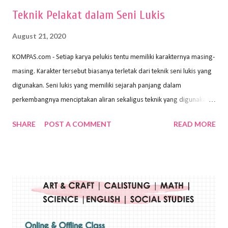
Teknik Pelakat dalam Seni Lukis
August 21, 2020
KOMPAS.com - Setiap karya pelukis tentu memiliki karakternya masing-
masing. Karakter tersebut biasanya terletak dari teknik seni lukis yang
digunakan. Seni lukis yang memiliki sejarah panjang dalam
perkembangnya menciptakan aliran sekaligus teknik yang digunakan.
Dalam buku Pita Maha: Gerakan Seni Lukis Bali 1930-an (2018) karya
SHARE
POST A COMMENT
READ MORE
Wayan Kun Adnyana, teknik yang berbeda tentunya akan
menghasilkan karya yang berbeda pula. Dari berbagai teknik yang
ada, salah satu teknik yang sering digunakan adalah teknik plakat.
Teknik plakat adalah salah satu teknik melukis atau menggambar yang
menggunakan bahan dasar cat air, cat akrilik, atau cat minyak dengan
sapuan warna cat yang tebal. Dengan memberikan sapuan warna
yang tebal, maka lukisan terkesan colourfull. Teknik plakat digunakan