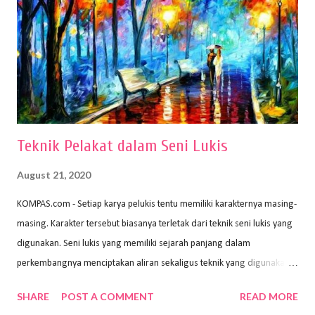
nyaman dan maksimal. Bahan kertas yang baik salah satu syaratnya
adalah tidak mudah sobek, mengingat menggambar merupakan
proses menggores dan menghapus. Kertas adalah bahan yang paling
ideal digunakan untuk menggambar. Dalam menggambar
menggunakan pen...
Teknik Pelakat dalam Seni Lukis
August 21, 2020
KOMPAS.com - Setiap karya pelukis tentu memiliki karakternya masing-
masing. Karakter tersebut biasanya terletak dari teknik seni lukis yang
digunakan. Seni lukis yang memiliki sejarah panjang dalam
perkembangnya menciptakan aliran sekaligus teknik yang digunakan.
Dalam buku Pita Maha: Gerakan Seni Lukis Bali 1930-an (2018) karya
SHARE
POST A COMMENT
READ MORE
Wayan Kun Adnyana, teknik yang berbeda tentunya akan