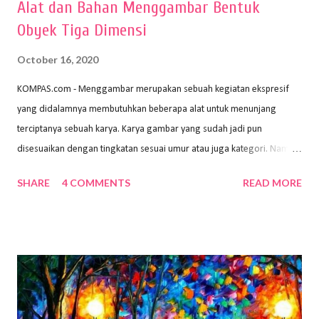
Alat dan Bahan Menggambar Bentuk
Obyek Tiga Dimensi
October 16, 2020
KOMPAS.com - Menggambar merupakan sebuah kegiatan ekspresif
yang didalamnya membutuhkan beberapa alat untuk menunjang
terciptanya sebuah karya. Karya gambar yang sudah jadi pun
disesuaikan dengan tingkatan sesuai umur atau juga kategori. Namun,
dari semua itu menggambar membutuhkan peralatan yang mumpuni
SHARE
4 COMMENTS
READ MORE
sehingga hasilnya bisa dilihat. Peran alat dan bahan sangat
menentukan untuk menghasilkan gambar bentuk yang baik. Dalam
buku Panduan Menggambar Manusia Menggunakan Media Pensil
(2010) karya Irfan Abdul Rohman, peralatan gambar yang dipakai
memiliki spesifikasi berbeda sesuai jenisnya. Berikut peralatan
menggambar bentuk: 1. Kertas Gambar Kegiatan menggambar
membutuhkan kertas yang baik agar proses pembuatan gambar lebih