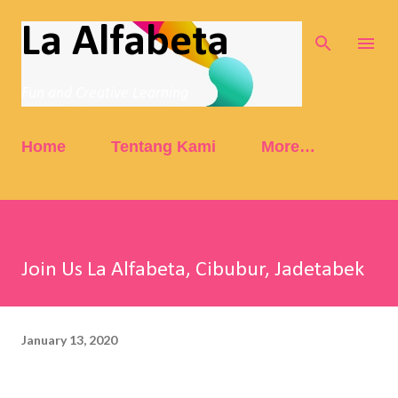
Skip to main content
La Alfabeta
Fun and Creative Learning
Home
Tentang Kami
More…
Join Us La Alfabeta, Cibubur, Jadetabek
January 13, 2020