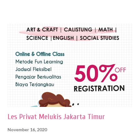
menghasilkan karya yang berbeda pula. Dari berbagai teknik yang
ada, salah satu teknik yang sering digunakan adalah teknik plakat.
Teknik plakat adalah salah satu teknik melukis atau menggambar yang
menggunakan bahan dasar cat air, cat akrilik, atau cat minyak dengan
sapuan warna cat yang tebal. Dengan memberikan sapuan warna
yang tebal, maka lukisan terkesan colourfull. Teknik plakat digunakan
pelukis untuk menghasilkan lukisan yang mempesona dan tentunya
bernilai tinggi. Ciri teknik plakat Ciri-ciri teknik plakat, yaitu: Sapuan
warna yang kental dan tebal. Hasil lukisan menutupi seluruh bagian
medianya Mem...
Les Privat Melukis Jakarta Timur
November 16, 2020