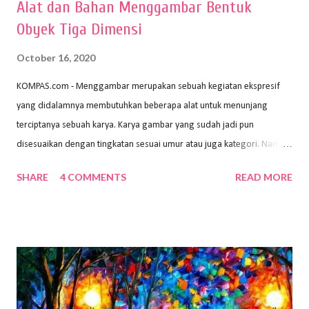
Alat dan Bahan Menggambar Bentuk
Obyek Tiga Dimensi
October 16, 2020
KOMPAS.com - Menggambar merupakan sebuah kegiatan ekspresif
yang didalamnya membutuhkan beberapa alat untuk menunjang
terciptanya sebuah karya. Karya gambar yang sudah jadi pun
disesuaikan dengan tingkatan sesuai umur atau juga kategori. Namun,
dari semua itu menggambar membutuhkan peralatan yang mumpuni
SHARE
4 COMMENTS
READ MORE
sehingga hasilnya bisa dilihat. Peran alat dan bahan sangat
menentukan untuk menghasilkan gambar bentuk yang baik. Dalam
buku Panduan Menggambar Manusia Menggunakan Media Pensil
(2010) karya Irfan Abdul Rohman, peralatan gambar yang dipakai
memiliki spesifikasi berbeda sesuai jenisnya. Berikut peralatan
menggambar bentuk: 1. Kertas Gambar Kegiatan menggambar
membutuhkan kertas yang baik agar proses pembuatan gambar lebih