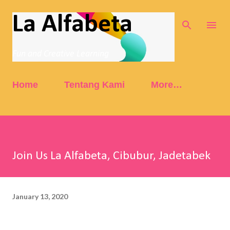
Skip to main content
La Alfabeta
Fun and Creative Learning
Home
Tentang Kami
More…
Join Us La Alfabeta, Cibubur, Jadetabek
January 13, 2020