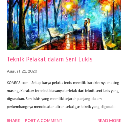
nyaman dan maksimal. Bahan kertas yang baik salah satu syaratnya
adalah tidak mudah sobek, mengingat menggambar merupakan
proses menggores dan menghapus. Kertas adalah bahan yang paling
ideal digunakan untuk menggambar. Dalam menggambar
menggunakan pen...
Teknik Pelakat dalam Seni Lukis
August 21, 2020
KOMPAS.com - Setiap karya pelukis tentu memiliki karakternya masing-
masing. Karakter tersebut biasanya terletak dari teknik seni lukis yang
digunakan. Seni lukis yang memiliki sejarah panjang dalam
perkembangnya menciptakan aliran sekaligus teknik yang digunakan.
Dalam buku Pita Maha: Gerakan Seni Lukis Bali 1930-an (2018) karya
SHARE
POST A COMMENT
READ MORE
Wayan Kun Adnyana, teknik yang berbeda tentunya akan