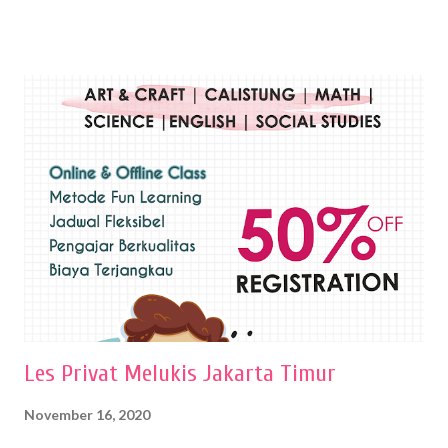
menghasilkan karya yang berbeda pula. Dari berbagai teknik yang
ada, salah satu teknik yang sering digunakan adalah teknik plakat.
Teknik plakat adalah salah satu teknik melukis atau menggambar yang
menggunakan bahan dasar cat air, cat akrilik, atau cat minyak dengan
sapuan warna cat yang tebal. Dengan memberikan sapuan warna
yang tebal, maka lukisan terkesan colourfull. Teknik plakat digunakan
pelukis untuk menghasilkan lukisan yang mempesona dan tentunya
bernilai tinggi. Ciri teknik plakat Ciri-ciri teknik plakat, yaitu: Sapuan
warna yang kental dan tebal. Hasil lukisan menutupi seluruh bagian
medianya Mem...
Les Privat Melukis Jakarta Timur
November 16, 2020