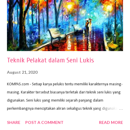
nyaman dan maksimal. Bahan kertas yang baik salah satu syaratnya
adalah tidak mudah sobek, mengingat menggambar merupakan
proses menggores dan menghapus. Kertas adalah bahan yang paling
ideal digunakan untuk menggambar. Dalam menggambar
menggunakan pen...
Teknik Pelakat dalam Seni Lukis
August 21, 2020
KOMPAS.com - Setiap karya pelukis tentu memiliki karakternya masing-
masing. Karakter tersebut biasanya terletak dari teknik seni lukis yang
digunakan. Seni lukis yang memiliki sejarah panjang dalam
perkembangnya menciptakan aliran sekaligus teknik yang digunakan.
Dalam buku Pita Maha: Gerakan Seni Lukis Bali 1930-an (2018) karya
SHARE
POST A COMMENT
READ MORE
Wayan Kun Adnyana, teknik yang berbeda tentunya akan