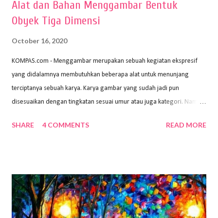
Alat dan Bahan Menggambar Bentuk
Obyek Tiga Dimensi
October 16, 2020
KOMPAS.com - Menggambar merupakan sebuah kegiatan ekspresif
yang didalamnya membutuhkan beberapa alat untuk menunjang
terciptanya sebuah karya. Karya gambar yang sudah jadi pun
disesuaikan dengan tingkatan sesuai umur atau juga kategori. Namun,
dari semua itu menggambar membutuhkan peralatan yang mumpuni
SHARE
4 COMMENTS
READ MORE
sehingga hasilnya bisa dilihat. Peran alat dan bahan sangat
menentukan untuk menghasilkan gambar bentuk yang baik. Dalam
buku Panduan Menggambar Manusia Menggunakan Media Pensil
(2010) karya Irfan Abdul Rohman, peralatan gambar yang dipakai
memiliki spesifikasi berbeda sesuai jenisnya. Berikut peralatan
menggambar bentuk: 1. Kertas Gambar Kegiatan menggambar
membutuhkan kertas yang baik agar proses pembuatan gambar lebih