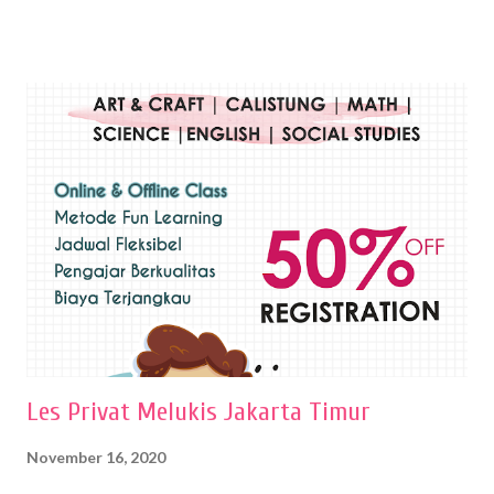
menghasilkan karya yang berbeda pula. Dari berbagai teknik yang
ada, salah satu teknik yang sering digunakan adalah teknik plakat.
Teknik plakat adalah salah satu teknik melukis atau menggambar yang
menggunakan bahan dasar cat air, cat akrilik, atau cat minyak dengan
sapuan warna cat yang tebal. Dengan memberikan sapuan warna
yang tebal, maka lukisan terkesan colourfull. Teknik plakat digunakan
pelukis untuk menghasilkan lukisan yang mempesona dan tentunya
bernilai tinggi. Ciri teknik plakat Ciri-ciri teknik plakat, yaitu: Sapuan
warna yang kental dan tebal. Hasil lukisan menutupi seluruh bagian
medianya Mem...
Les Privat Melukis Jakarta Timur
November 16, 2020