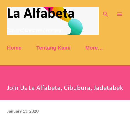
Skip to main content
La Alfabeta
Fun and Creative Learning
Home
Tentang Kami
More…
Join Us La Alfabeta, Cibubura, Jadetabek
January 13, 2020