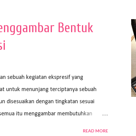
enggambar Bentuk
si
 sebuah kegiatan ekspresif yang
at untuk menunjang terciptanya sebuah
un disesuaikan dengan tingkatan sesuai
ri semua itu menggambar membutuhkan
ya bisa dilihat. Peran alat dan bahan
READ MORE