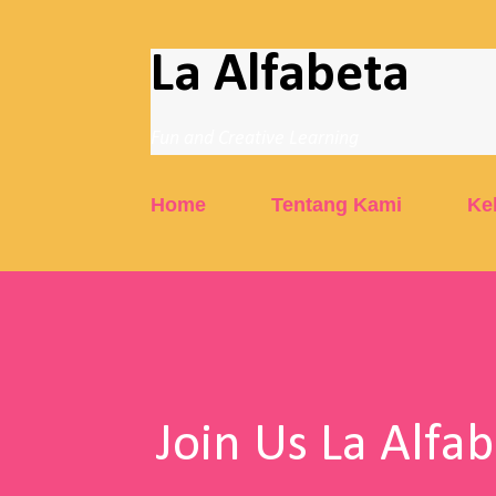
La Alfabeta
Fun and Creative Learning
Home
Tentang Kami
Ke
Join Us La Alfa