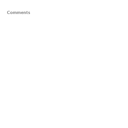
Comments