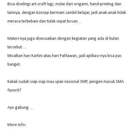
Bisa diselingi art-craft lagi, mulai dari origami, hand-printing dan
lainnya, dengan konsep bermain sambil belajar, jadi anak-anak tidak
merasa terbebani dan tidak cepat bosan…
Materi-nya juga disesuaikan dengan kegiatan yang ada di bulan
tersebut…
Misalkan hari Kartini atau hari Pahlawan, jadi aplikasi-nya bisa pas
banget.
Kakak sudah siap-siap mau ujian nasional SMP, pengen masuk SMA
favorit?
Ayo gabung…
More info: