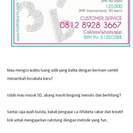
Mau mengisi waktu luang adik yang balita dengan bermain sambil
menambah kosakata baru?
Udah mau masuk SD, abang masih bingung menulis dan berhitung?
Santai saja ayah bunda, kakak pengajar La Alfabeta sabar dan kreatif
kok untuk mengajarkan calistung dengan metode yang fun..