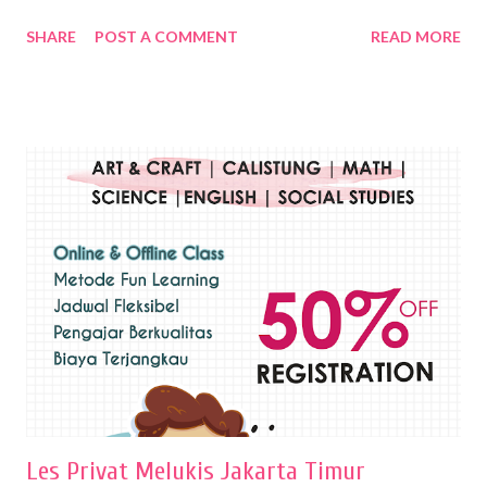
Dalam buku Pita Maha: Gerakan Seni Lukis Bali 1930-an (2018) karya
SHARE
POST A COMMENT
READ MORE
Wayan Kun Adnyana, teknik yang berbeda tentunya akan
menghasilkan karya yang berbeda pula. Dari berbagai teknik yang
ada, salah satu teknik yang sering digunakan adalah teknik plakat.
Teknik plakat adalah salah satu teknik melukis atau menggambar yang
menggunakan bahan dasar cat air, cat akrilik, atau cat minyak dengan
sapuan warna cat yang tebal. Dengan memberikan sapuan warna
yang tebal, maka lukisan terkesan colourfull. Teknik plakat digunakan
pelukis untuk menghasilkan lukisan yang mempesona dan tentunya
bernilai tinggi. Ciri teknik plakat Ciri-ciri teknik plakat, yaitu: Sapuan
warna yang kental dan tebal. Hasil lukisan menutupi seluruh bagian
medianya Mem...
Les Privat Melukis Jakarta Timur