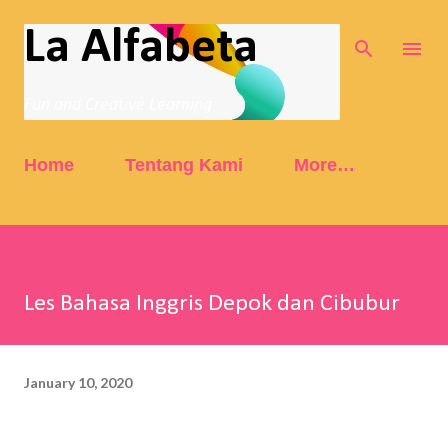
Skip to main content
La Alfabeta
Fun and Creative Learning
Home
Tentang Kami
More…
Les Bahasa Inggris Depok dan Cibubur
January 10, 2020