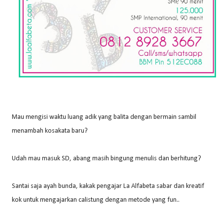
Mau mengisi waktu luang adik yang balita dengan bermain sambil
menambah kosakata baru?
Udah mau masuk SD, abang masih bingung menulis dan berhitung?
Santai saja ayah bunda, kakak pengajar La Alfabeta sabar dan kreatif
kok untuk mengajarkan calistung dengan metode yang fun..