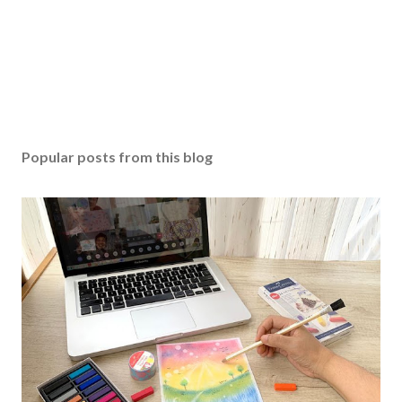
Popular posts from this blog