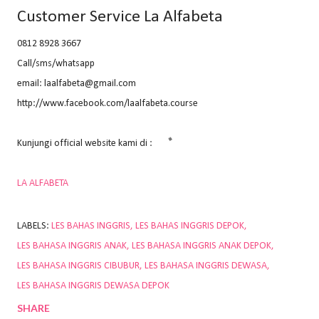
Customer Service La Alfabeta
0812 8928 3667
Call/sms/whatsapp
email: laalfabeta@gmail.com
http://www.facebook.com/laalfabeta.course
Kunjungi official website kami di :
LA ALFABETA
LABELS:
LES BAHAS INGGRIS
LES BAHAS INGGRIS DEPOK
LES BAHASA INGGRIS ANAK
LES BAHASA INGGRIS ANAK DEPOK
LES BAHASA INGGRIS CIBUBUR
LES BAHASA INGGRIS DEWASA
LES BAHASA INGGRIS DEWASA DEPOK
SHARE