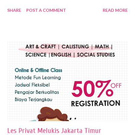
Dalam buku Pita Maha: Gerakan Seni Lukis Bali 1930-an (2018) karya
SHARE
POST A COMMENT
READ MORE
Wayan Kun Adnyana, teknik yang berbeda tentunya akan
menghasilkan karya yang berbeda pula. Dari berbagai teknik yang
ada, salah satu teknik yang sering digunakan adalah teknik plakat.
Teknik plakat adalah salah satu teknik melukis atau menggambar yang
menggunakan bahan dasar cat air, cat akrilik, atau cat minyak dengan
sapuan warna cat yang tebal. Dengan memberikan sapuan warna
yang tebal, maka lukisan terkesan colourfull. Teknik plakat digunakan
pelukis untuk menghasilkan lukisan yang mempesona dan tentunya
bernilai tinggi. Ciri teknik plakat Ciri-ciri teknik plakat, yaitu: Sapuan
warna yang kental dan tebal. Hasil lukisan menutupi seluruh bagian
medianya Mem...
Les Privat Melukis Jakarta Timur