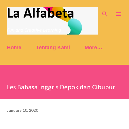
Skip to main content
La Alfabeta
Fun and Creative Learning
Home
Tentang Kami
More…
Les Bahasa Inggris Depok dan Cibubur
January 10, 2020