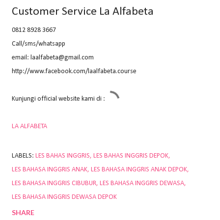
Customer Service La Alfabeta
0812 8928 3667
Call/sms/whatsapp
email: laalfabeta@gmail.com
http://www.facebook.com/laalfabeta.course
Kunjungi official website kami di :
LA ALFABETA
LABELS:
LES BAHAS INGGRIS
LES BAHAS INGGRIS DEPOK
LES BAHASA INGGRIS ANAK
LES BAHASA INGGRIS ANAK DEPOK
LES BAHASA INGGRIS CIBUBUR
LES BAHASA INGGRIS DEWASA
LES BAHASA INGGRIS DEWASA DEPOK
SHARE