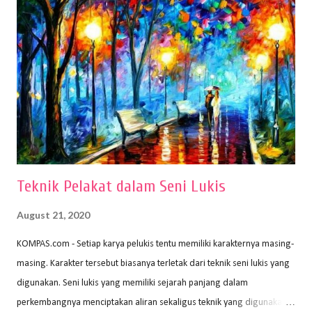
menggambar bentuk: 1. Kertas Gambar Kegiatan menggambar
membutuhkan kertas yang baik agar proses pembuatan gambar lebih
nyaman dan maksimal. Bahan kertas yang baik salah satu syaratnya
adalah tidak mudah sobek, mengingat menggambar merupakan
proses menggores dan menghapus. Kertas adalah bahan yang paling
ideal digunakan untuk menggambar. Dalam menggambar
menggunakan pen...
Teknik Pelakat dalam Seni Lukis
August 21, 2020
KOMPAS.com - Setiap karya pelukis tentu memiliki karakternya masing-
masing. Karakter tersebut biasanya terletak dari teknik seni lukis yang
digunakan. Seni lukis yang memiliki sejarah panjang dalam
perkembangnya menciptakan aliran sekaligus teknik yang digunakan.