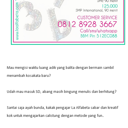
Mau mengisi waktu luang adik yang balita dengan bermain sambil
menambah kosakata baru?
Udah mau masuk SD, abang masih bingung menulis dan berhitung?
Santai saja ayah bunda, kakak pengajar La Alfabeta sabar dan kreatif
kok untuk mengajarkan calistung dengan metode yang fun..