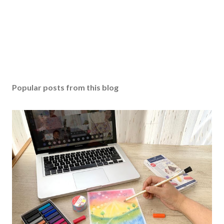
Popular posts from this blog