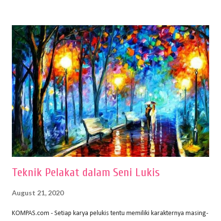
buku Panduan Menggambar Manusia Menggunakan Media Pensil
(2010) karya Irfan Abdul Rohman, peralatan gambar yang dipakai
memiliki spesifikasi berbeda sesuai jenisnya. Berikut peralatan
menggambar bentuk: 1. Kertas Gambar Kegiatan menggambar
membutuhkan kertas yang baik agar proses pembuatan gambar lebih
nyaman dan maksimal. Bahan kertas yang baik salah satu syaratnya
adalah tidak mudah sobek, mengingat menggambar merupakan
proses menggores dan menghapus. Kertas adalah bahan yang paling
ideal digunakan untuk menggambar. Dalam menggambar
menggunakan pen...
Teknik Pelakat dalam Seni Lukis
August 21, 2020
KOMPAS.com - Setiap karya pelukis tentu memiliki karakternya masing-