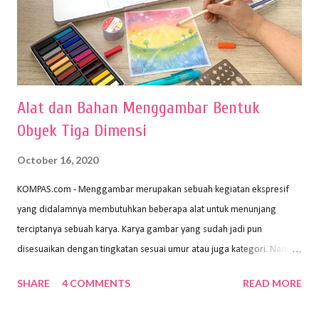
Alat dan Bahan Menggambar Bentuk
Obyek Tiga Dimensi
October 16, 2020
KOMPAS.com - Menggambar merupakan sebuah kegiatan ekspresif
yang didalamnya membutuhkan beberapa alat untuk menunjang
terciptanya sebuah karya. Karya gambar yang sudah jadi pun
disesuaikan dengan tingkatan sesuai umur atau juga kategori. Namun,
dari semua itu menggambar membutuhkan peralatan yang mumpuni
SHARE
4 COMMENTS
READ MORE
sehingga hasilnya bisa dilihat. Peran alat dan bahan sangat
menentukan untuk menghasilkan gambar bentuk yang baik. Dalam