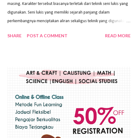
masing. Karakter tersebut biasanya terletak dari teknik seni lukis yang
digunakan. Seni lukis yang memiliki sejarah panjang dalam
perkembangnya menciptakan aliran sekaligus teknik yang digunakan.
Dalam buku Pita Maha: Gerakan Seni Lukis Bali 1930-an (2018) karya
SHARE
POST A COMMENT
READ MORE
Wayan Kun Adnyana, teknik yang berbeda tentunya akan
menghasilkan karya yang berbeda pula. Dari berbagai teknik yang
ada, salah satu teknik yang sering digunakan adalah teknik plakat.
Teknik plakat adalah salah satu teknik melukis atau menggambar yang
menggunakan bahan dasar cat air, cat akrilik, atau cat minyak dengan
sapuan warna cat yang tebal. Dengan memberikan sapuan warna
yang tebal, maka lukisan terkesan colourfull. Teknik plakat digunakan
pelukis untuk menghasilkan lukisan yang mempesona dan tentunya
bernilai tinggi. Ciri teknik plakat Ciri-ciri teknik plakat, yaitu: Sapuan
warna yang kental dan tebal. Hasil lukisan menutupi seluruh bagian
medianya Mem...