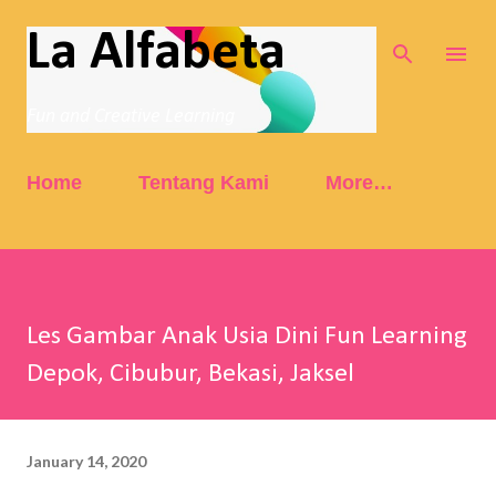
Skip to main content
La Alfabeta
Fun and Creative Learning
Home
Tentang Kami
More…
Les Gambar Anak Usia Dini Fun Learning
Depok, Cibubur, Bekasi, Jaksel
January 14, 2020