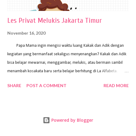
Les Privat Melukis Jakarta Timur
November 16, 2020
Papa Mama ingin mengisi waktu luang Kakak dan Adik dengan
kegiatan yang bermanfaat sekaligus menyenangkan? Kakak dan Adik
bisa belajar mewarnai, menggambar, melukis, atau bermain sambil
menambah kosakata baru serta belajar berhitung di La Alfabeta.
Santai saja Papa Mama, Kakak pengajar La Alfabeta sabar dan kreatif
SHARE
POST A COMMENT
READ MORE
kok untuk mengajar dengan metode yang fun, La Alfabeta
menggunakan konsep bermain sambil belajar, jadi anak-anak tidak
merasa terbebani dan tidak cepat bosan. ⁣⁣ Ayo Papa Mama, tunggu
apa lagi? Jangan ragu-ragu untuk daftar les Art and Craft bersama La
Powered by Blogger
Alfabeta. ⁣⁣⁣⁣Ada pilihan online class maupun offline class lho! Cek
kelebihan kami: Online & Offline Class available. Kakak pengajar bisa