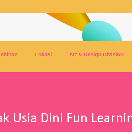
Skip to main content
lebihan
Lokasi
Art & Design Division
k Usia Dini Fun Learni