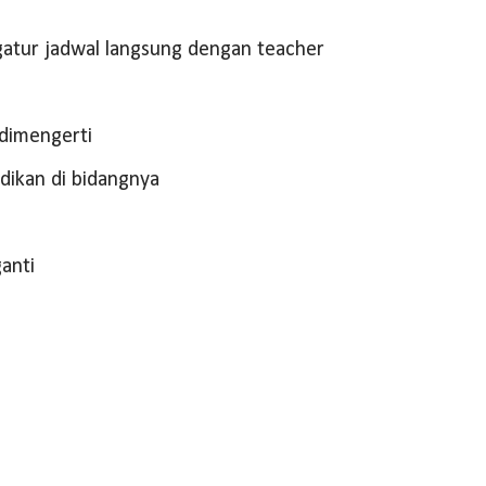
gatur jadwal langsung dengan teacher
dimengerti
dikan di bidangnya
ganti