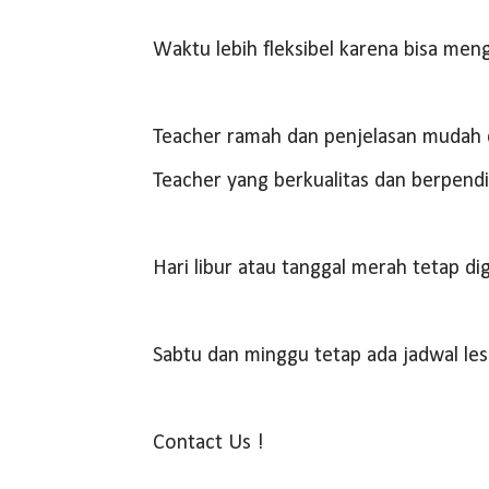
Waktu lebih fleksibel karena bisa men
Teacher ramah dan penjelasan mudah 
Teacher yang berkualitas dan berpendi
Hari libur atau tanggal merah tetap di
Sabtu dan minggu tetap ada jadwal les
Contact Us !