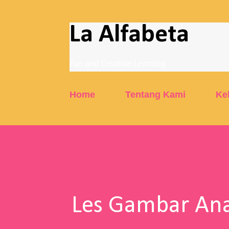
La Alfabeta
Fun and Creative Learning
Home
Tentang Kami
Ke
Les Gambar Ana