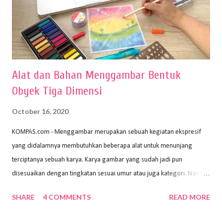
Alat dan Bahan Menggambar Bentuk
Obyek Tiga Dimensi
October 16, 2020
KOMPAS.com - Menggambar merupakan sebuah kegiatan ekspresif
yang didalamnya membutuhkan beberapa alat untuk menunjang
terciptanya sebuah karya. Karya gambar yang sudah jadi pun
disesuaikan dengan tingkatan sesuai umur atau juga kategori. Namun,
dari semua itu menggambar membutuhkan peralatan yang mumpuni
SHARE
4 COMMENTS
READ MORE
sehingga hasilnya bisa dilihat. Peran alat dan bahan sangat
menentukan untuk menghasilkan gambar bentuk yang baik. Dalam