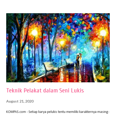
buku Panduan Menggambar Manusia Menggunakan Media Pensil
(2010) karya Irfan Abdul Rohman, peralatan gambar yang dipakai
memiliki spesifikasi berbeda sesuai jenisnya. Berikut peralatan
menggambar bentuk: 1. Kertas Gambar Kegiatan menggambar
membutuhkan kertas yang baik agar proses pembuatan gambar lebih
nyaman dan maksimal. Bahan kertas yang baik salah satu syaratnya
adalah tidak mudah sobek, mengingat menggambar merupakan
proses menggores dan menghapus. Kertas adalah bahan yang paling
ideal digunakan untuk menggambar. Dalam menggambar
menggunakan pen...
Teknik Pelakat dalam Seni Lukis
August 21, 2020
KOMPAS.com - Setiap karya pelukis tentu memiliki karakternya masing-