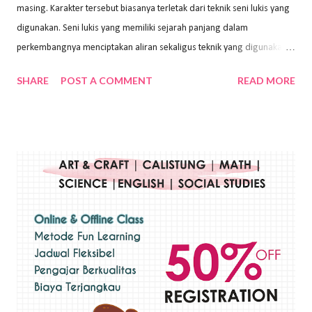
masing. Karakter tersebut biasanya terletak dari teknik seni lukis yang
digunakan. Seni lukis yang memiliki sejarah panjang dalam
perkembangnya menciptakan aliran sekaligus teknik yang digunakan.
Dalam buku Pita Maha: Gerakan Seni Lukis Bali 1930-an (2018) karya
SHARE
POST A COMMENT
READ MORE
Wayan Kun Adnyana, teknik yang berbeda tentunya akan
menghasilkan karya yang berbeda pula. Dari berbagai teknik yang
ada, salah satu teknik yang sering digunakan adalah teknik plakat.
Teknik plakat adalah salah satu teknik melukis atau menggambar yang
menggunakan bahan dasar cat air, cat akrilik, atau cat minyak dengan
sapuan warna cat yang tebal. Dengan memberikan sapuan warna
yang tebal, maka lukisan terkesan colourfull. Teknik plakat digunakan
pelukis untuk menghasilkan lukisan yang mempesona dan tentunya
bernilai tinggi. Ciri teknik plakat Ciri-ciri teknik plakat, yaitu: Sapuan
warna yang kental dan tebal. Hasil lukisan menutupi seluruh bagian
medianya Mem...