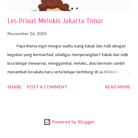
Les Privat Melukis Jakarta Timur
November 16, 2020
Papa Mama ingin mengisi waktu luang Kakak dan Adik dengan
kegiatan yang bermanfaat sekaligus menyenangkan? Kakak dan Adik
bisa belajar mewarnai, menggambar, melukis, atau bermain sambil
menambah kosakata baru serta belajar berhitung di La Alfabeta.
Santai saja Papa Mama, Kakak pengajar La Alfabeta sabar dan kreatif
SHARE
POST A COMMENT
READ MORE
kok untuk mengajar dengan metode yang fun, La Alfabeta
menggunakan konsep bermain sambil belajar, jadi anak-anak tidak
merasa terbebani dan tidak cepat bosan. ⁣⁣ Ayo Papa Mama, tunggu
apa lagi? Jangan ragu-ragu untuk daftar les Art and Craft bersama La
Powered by Blogger
Alfabeta. ⁣⁣⁣⁣Ada pilihan online class maupun offline class lho! Cek
kelebihan kami: Online & Offline Class available. Kakak pengajar bisa