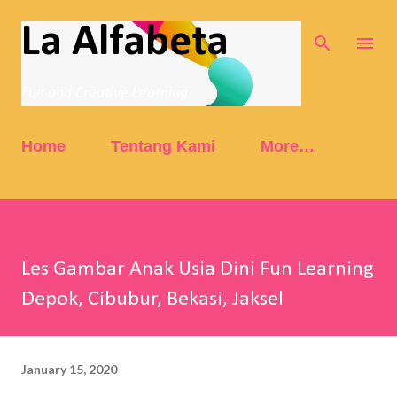
Skip to main content
La Alfabeta
Fun and Creative Learning
Home
Tentang Kami
More…
Les Gambar Anak Usia Dini Fun Learning
Depok, Cibubur, Bekasi, Jaksel
January 15, 2020