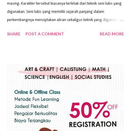
masing. Karakter tersebut biasanya terletak dari teknik seni lukis yang
digunakan. Seni lukis yang memiliki sejarah panjang dalam
perkembangnya menciptakan aliran sekaligus teknik yang digunakan.
Dalam buku Pita Maha: Gerakan Seni Lukis Bali 1930-an (2018) karya
SHARE
POST A COMMENT
READ MORE
Wayan Kun Adnyana, teknik yang berbeda tentunya akan
menghasilkan karya yang berbeda pula. Dari berbagai teknik yang
ada, salah satu teknik yang sering digunakan adalah teknik plakat.
Teknik plakat adalah salah satu teknik melukis atau menggambar yang
menggunakan bahan dasar cat air, cat akrilik, atau cat minyak dengan
sapuan warna cat yang tebal. Dengan memberikan sapuan warna
yang tebal, maka lukisan terkesan colourfull. Teknik plakat digunakan
pelukis untuk menghasilkan lukisan yang mempesona dan tentunya
bernilai tinggi. Ciri teknik plakat Ciri-ciri teknik plakat, yaitu: Sapuan
warna yang kental dan tebal. Hasil lukisan menutupi seluruh bagian
medianya Mem...