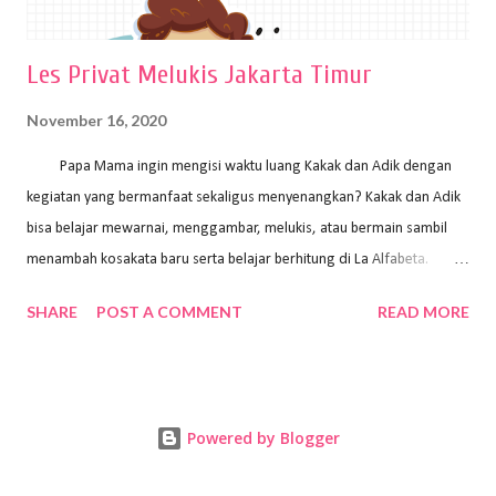
Les Privat Melukis Jakarta Timur
November 16, 2020
Papa Mama ingin mengisi waktu luang Kakak dan Adik dengan
kegiatan yang bermanfaat sekaligus menyenangkan? Kakak dan Adik
bisa belajar mewarnai, menggambar, melukis, atau bermain sambil
menambah kosakata baru serta belajar berhitung di La Alfabeta.
Santai saja Papa Mama, Kakak pengajar La Alfabeta sabar dan kreatif
SHARE
POST A COMMENT
READ MORE
kok untuk mengajar dengan metode yang fun, La Alfabeta
menggunakan konsep bermain sambil belajar, jadi anak-anak tidak
merasa terbebani dan tidak cepat bosan. ⁣⁣ Ayo Papa Mama, tunggu
apa lagi? Jangan ragu-ragu untuk daftar les Art and Craft bersama La
Powered by Blogger
Alfabeta. ⁣⁣⁣⁣Ada pilihan online class maupun offline class lho! Cek
kelebihan kami: Online & Offline Class available. Kakak pengajar bisa