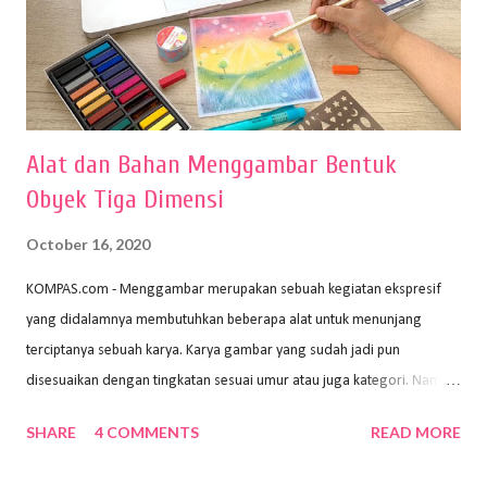
Alat dan Bahan Menggambar Bentuk
Obyek Tiga Dimensi
October 16, 2020
KOMPAS.com - Menggambar merupakan sebuah kegiatan ekspresif
yang didalamnya membutuhkan beberapa alat untuk menunjang
terciptanya sebuah karya. Karya gambar yang sudah jadi pun
disesuaikan dengan tingkatan sesuai umur atau juga kategori. Namun,
dari semua itu menggambar membutuhkan peralatan yang mumpuni
SHARE
4 COMMENTS
READ MORE
sehingga hasilnya bisa dilihat. Peran alat dan bahan sangat
menentukan untuk menghasilkan gambar bentuk yang baik. Dalam