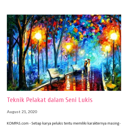
buku Panduan Menggambar Manusia Menggunakan Media Pensil
(2010) karya Irfan Abdul Rohman, peralatan gambar yang dipakai
memiliki spesifikasi berbeda sesuai jenisnya. Berikut peralatan
menggambar bentuk: 1. Kertas Gambar Kegiatan menggambar
membutuhkan kertas yang baik agar proses pembuatan gambar lebih
nyaman dan maksimal. Bahan kertas yang baik salah satu syaratnya
adalah tidak mudah sobek, mengingat menggambar merupakan
proses menggores dan menghapus. Kertas adalah bahan yang paling
ideal digunakan untuk menggambar. Dalam menggambar
menggunakan pen...
Teknik Pelakat dalam Seni Lukis
August 21, 2020
KOMPAS.com - Setiap karya pelukis tentu memiliki karakternya masing-