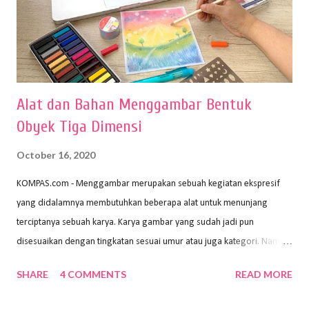
Alat dan Bahan Menggambar Bentuk
Obyek Tiga Dimensi
October 16, 2020
KOMPAS.com - Menggambar merupakan sebuah kegiatan ekspresif
yang didalamnya membutuhkan beberapa alat untuk menunjang
terciptanya sebuah karya. Karya gambar yang sudah jadi pun
disesuaikan dengan tingkatan sesuai umur atau juga kategori. Namun,
dari semua itu menggambar membutuhkan peralatan yang mumpuni
SHARE
4 COMMENTS
READ MORE
sehingga hasilnya bisa dilihat. Peran alat dan bahan sangat
menentukan untuk menghasilkan gambar bentuk yang baik. Dalam