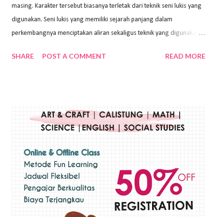
masing. Karakter tersebut biasanya terletak dari teknik seni lukis yang
digunakan. Seni lukis yang memiliki sejarah panjang dalam
perkembangnya menciptakan aliran sekaligus teknik yang digunakan.
Dalam buku Pita Maha: Gerakan Seni Lukis Bali 1930-an (2018) karya
SHARE
POST A COMMENT
READ MORE
Wayan Kun Adnyana, teknik yang berbeda tentunya akan
menghasilkan karya yang berbeda pula. Dari berbagai teknik yang
ada, salah satu teknik yang sering digunakan adalah teknik plakat.
Teknik plakat adalah salah satu teknik melukis atau menggambar yang
menggunakan bahan dasar cat air, cat akrilik, atau cat minyak dengan
sapuan warna cat yang tebal. Dengan memberikan sapuan warna
yang tebal, maka lukisan terkesan colourfull. Teknik plakat digunakan
pelukis untuk menghasilkan lukisan yang mempesona dan tentunya
bernilai tinggi. Ciri teknik plakat Ciri-ciri teknik plakat, yaitu: Sapuan
warna yang kental dan tebal. Hasil lukisan menutupi seluruh bagian
medianya Mem...