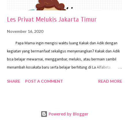
Les Privat Melukis Jakarta Timur
November 16, 2020
Papa Mama ingin mengisi waktu luang Kakak dan Adik dengan
kegiatan yang bermanfaat sekaligus menyenangkan? Kakak dan Adik
bisa belajar mewarnai, menggambar, melukis, atau bermain sambil
menambah kosakata baru serta belajar berhitung di La Alfabeta.
Santai saja Papa Mama, Kakak pengajar La Alfabeta sabar dan kreatif
SHARE
POST A COMMENT
READ MORE
kok untuk mengajar dengan metode yang fun, La Alfabeta
menggunakan konsep bermain sambil belajar, jadi anak-anak tidak
merasa terbebani dan tidak cepat bosan. ⁣⁣ Ayo Papa Mama, tunggu
apa lagi? Jangan ragu-ragu untuk daftar les Art and Craft bersama La
Powered by Blogger
Alfabeta. ⁣⁣⁣⁣Ada pilihan online class maupun offline class lho! Cek
kelebihan kami: Online & Offline Class available. Kakak pengajar bisa