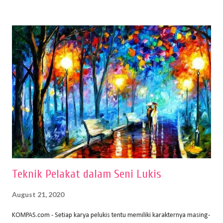
buku Panduan Menggambar Manusia Menggunakan Media Pensil
(2010) karya Irfan Abdul Rohman, peralatan gambar yang dipakai
memiliki spesifikasi berbeda sesuai jenisnya. Berikut peralatan
menggambar bentuk: 1. Kertas Gambar Kegiatan menggambar
membutuhkan kertas yang baik agar proses pembuatan gambar lebih
nyaman dan maksimal. Bahan kertas yang baik salah satu syaratnya
adalah tidak mudah sobek, mengingat menggambar merupakan
proses menggores dan menghapus. Kertas adalah bahan yang paling
ideal digunakan untuk menggambar. Dalam menggambar
menggunakan pen...
Teknik Pelakat dalam Seni Lukis
August 21, 2020
KOMPAS.com - Setiap karya pelukis tentu memiliki karakternya masing-