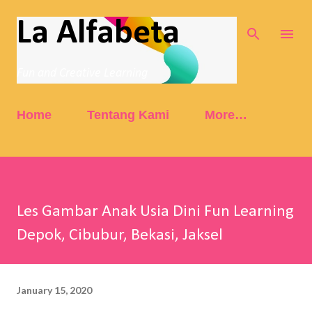
Skip to main content
La Alfabeta
Fun and Creative Learning
Home
Tentang Kami
More…
Les Gambar Anak Usia Dini Fun Learning
Depok, Cibubur, Bekasi, Jaksel
January 15, 2020