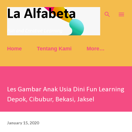
Skip to main content
La Alfabeta
Fun and Creative Learning
Home
Tentang Kami
More…
Les Gambar Anak Usia Dini Fun Learning
Depok, Cibubur, Bekasi, Jaksel
January 15, 2020