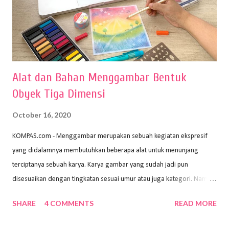
Alat dan Bahan Menggambar Bentuk
Obyek Tiga Dimensi
October 16, 2020
KOMPAS.com - Menggambar merupakan sebuah kegiatan ekspresif
yang didalamnya membutuhkan beberapa alat untuk menunjang
terciptanya sebuah karya. Karya gambar yang sudah jadi pun
disesuaikan dengan tingkatan sesuai umur atau juga kategori. Namun,
dari semua itu menggambar membutuhkan peralatan yang mumpuni
SHARE
4 COMMENTS
READ MORE
sehingga hasilnya bisa dilihat. Peran alat dan bahan sangat
menentukan untuk menghasilkan gambar bentuk yang baik. Dalam