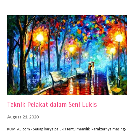
buku Panduan Menggambar Manusia Menggunakan Media Pensil
(2010) karya Irfan Abdul Rohman, peralatan gambar yang dipakai
memiliki spesifikasi berbeda sesuai jenisnya. Berikut peralatan
menggambar bentuk: 1. Kertas Gambar Kegiatan menggambar
membutuhkan kertas yang baik agar proses pembuatan gambar lebih
nyaman dan maksimal. Bahan kertas yang baik salah satu syaratnya
adalah tidak mudah sobek, mengingat menggambar merupakan
proses menggores dan menghapus. Kertas adalah bahan yang paling
ideal digunakan untuk menggambar. Dalam menggambar
menggunakan pen...
Teknik Pelakat dalam Seni Lukis
August 21, 2020
KOMPAS.com - Setiap karya pelukis tentu memiliki karakternya masing-