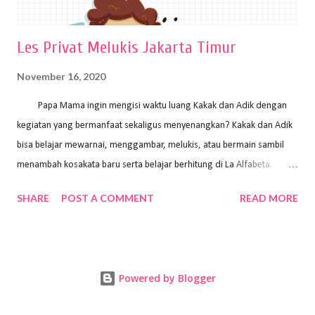
Les Privat Melukis Jakarta Timur
November 16, 2020
Papa Mama ingin mengisi waktu luang Kakak dan Adik dengan
kegiatan yang bermanfaat sekaligus menyenangkan? Kakak dan Adik
bisa belajar mewarnai, menggambar, melukis, atau bermain sambil
menambah kosakata baru serta belajar berhitung di La Alfabeta.
Santai saja Papa Mama, Kakak pengajar La Alfabeta sabar dan kreatif
SHARE
POST A COMMENT
READ MORE
kok untuk mengajar dengan metode yang fun, La Alfabeta
menggunakan konsep bermain sambil belajar, jadi anak-anak tidak
merasa terbebani dan tidak cepat bosan. ⁣⁣ Ayo Papa Mama, tunggu
apa lagi? Jangan ragu-ragu untuk daftar les Art and Craft bersama La
Powered by Blogger
Alfabeta. ⁣⁣⁣⁣Ada pilihan online class maupun offline class lho! Cek
kelebihan kami: Online & Offline Class available. Kakak pengajar bisa