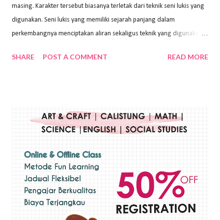
masing. Karakter tersebut biasanya terletak dari teknik seni lukis yang
digunakan. Seni lukis yang memiliki sejarah panjang dalam
perkembangnya menciptakan aliran sekaligus teknik yang digunakan.
Dalam buku Pita Maha: Gerakan Seni Lukis Bali 1930-an (2018) karya
SHARE
POST A COMMENT
READ MORE
Wayan Kun Adnyana, teknik yang berbeda tentunya akan
menghasilkan karya yang berbeda pula. Dari berbagai teknik yang
ada, salah satu teknik yang sering digunakan adalah teknik plakat.
Teknik plakat adalah salah satu teknik melukis atau menggambar yang
menggunakan bahan dasar cat air, cat akrilik, atau cat minyak dengan
sapuan warna cat yang tebal. Dengan memberikan sapuan warna
yang tebal, maka lukisan terkesan colourfull. Teknik plakat digunakan
pelukis untuk menghasilkan lukisan yang mempesona dan tentunya
bernilai tinggi. Ciri teknik plakat Ciri-ciri teknik plakat, yaitu: Sapuan
warna yang kental dan tebal. Hasil lukisan menutupi seluruh bagian
medianya Mem...