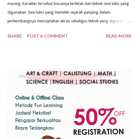
masing. Karakter tersebut biasanya terletak dari teknik seni lukis yang
digunakan. Seni lukis yang memiliki sejarah panjang dalam
perkembangnya menciptakan aliran sekaligus teknik yang digunakan.
Dalam buku Pita Maha: Gerakan Seni Lukis Bali 1930-an (2018) karya
SHARE
POST A COMMENT
READ MORE
Wayan Kun Adnyana, teknik yang berbeda tentunya akan
menghasilkan karya yang berbeda pula. Dari berbagai teknik yang
ada, salah satu teknik yang sering digunakan adalah teknik plakat.
Teknik plakat adalah salah satu teknik melukis atau menggambar yang
menggunakan bahan dasar cat air, cat akrilik, atau cat minyak dengan
sapuan warna cat yang tebal. Dengan memberikan sapuan warna
yang tebal, maka lukisan terkesan colourfull. Teknik plakat digunakan
pelukis untuk menghasilkan lukisan yang mempesona dan tentunya
bernilai tinggi. Ciri teknik plakat Ciri-ciri teknik plakat, yaitu: Sapuan
warna yang kental dan tebal. Hasil lukisan menutupi seluruh bagian
medianya Mem...