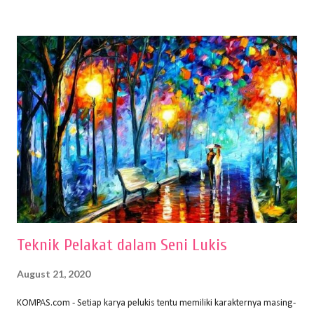
buku Panduan Menggambar Manusia Menggunakan Media Pensil
(2010) karya Irfan Abdul Rohman, peralatan gambar yang dipakai
memiliki spesifikasi berbeda sesuai jenisnya. Berikut peralatan
menggambar bentuk: 1. Kertas Gambar Kegiatan menggambar
membutuhkan kertas yang baik agar proses pembuatan gambar lebih
nyaman dan maksimal. Bahan kertas yang baik salah satu syaratnya
adalah tidak mudah sobek, mengingat menggambar merupakan
proses menggores dan menghapus. Kertas adalah bahan yang paling
ideal digunakan untuk menggambar. Dalam menggambar
menggunakan pen...
Teknik Pelakat dalam Seni Lukis
August 21, 2020
KOMPAS.com - Setiap karya pelukis tentu memiliki karakternya masing-