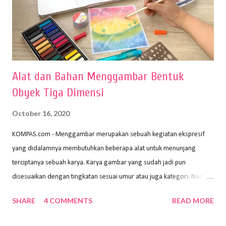
Alat dan Bahan Menggambar Bentuk
Obyek Tiga Dimensi
October 16, 2020
KOMPAS.com - Menggambar merupakan sebuah kegiatan ekspresif
yang didalamnya membutuhkan beberapa alat untuk menunjang
terciptanya sebuah karya. Karya gambar yang sudah jadi pun
disesuaikan dengan tingkatan sesuai umur atau juga kategori. Namun,
dari semua itu menggambar membutuhkan peralatan yang mumpuni
SHARE
4 COMMENTS
READ MORE
sehingga hasilnya bisa dilihat. Peran alat dan bahan sangat
menentukan untuk menghasilkan gambar bentuk yang baik. Dalam