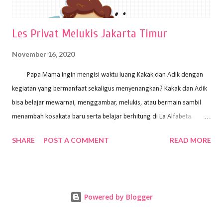
Les Privat Melukis Jakarta Timur
November 16, 2020
Papa Mama ingin mengisi waktu luang Kakak dan Adik dengan
kegiatan yang bermanfaat sekaligus menyenangkan? Kakak dan Adik
bisa belajar mewarnai, menggambar, melukis, atau bermain sambil
menambah kosakata baru serta belajar berhitung di La Alfabeta.
Santai saja Papa Mama, Kakak pengajar La Alfabeta sabar dan kreatif
SHARE
POST A COMMENT
READ MORE
kok untuk mengajar dengan metode yang fun, La Alfabeta
menggunakan konsep bermain sambil belajar, jadi anak-anak tidak
merasa terbebani dan tidak cepat bosan. ⁣⁣ Ayo Papa Mama, tunggu
apa lagi? Jangan ragu-ragu untuk daftar les Art and Craft bersama La
Powered by Blogger
Alfabeta. ⁣⁣⁣⁣Ada pilihan online class maupun offline class lho! Cek
kelebihan kami: Online & Offline Class available. Kakak pengajar bisa