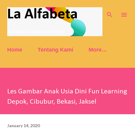
Skip to main content
La Alfabeta
Fun and Creative Learning
Home
Tentang Kami
More…
Les Gambar Anak Usia Dini Fun Learning
Depok, Cibubur, Bekasi, Jaksel
January 14, 2020