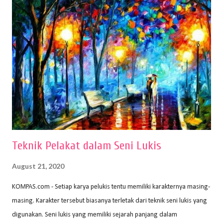
memiliki spesifikasi berbeda sesuai jenisnya. Berikut peralatan
menggambar bentuk: 1. Kertas Gambar Kegiatan menggambar
membutuhkan kertas yang baik agar proses pembuatan gambar lebih
nyaman dan maksimal. Bahan kertas yang baik salah satu syaratnya
adalah tidak mudah sobek, mengingat menggambar merupakan
proses menggores dan menghapus. Kertas adalah bahan yang paling
ideal digunakan untuk menggambar. Dalam menggambar
menggunakan pen...
Teknik Pelakat dalam Seni Lukis
August 21, 2020
KOMPAS.com - Setiap karya pelukis tentu memiliki karakternya masing-
masing. Karakter tersebut biasanya terletak dari teknik seni lukis yang
digunakan. Seni lukis yang memiliki sejarah panjang dalam