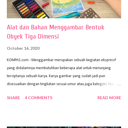
Alat dan Bahan Menggambar Bentuk
Obyek Tiga Dimensi
October 16, 2020
KOMPAS.com - Menggambar merupakan sebuah kegiatan ekspresif
yang didalamnya membutuhkan beberapa alat untuk menunjang
terciptanya sebuah karya. Karya gambar yang sudah jadi pun
disesuaikan dengan tingkatan sesuai umur atau juga kategori. Namun,
dari semua itu menggambar membutuhkan peralatan yang mumpuni
SHARE
4 COMMENTS
READ MORE
sehingga hasilnya bisa dilihat. Peran alat dan bahan sangat
menentukan untuk menghasilkan gambar bentuk yang baik. Dalam
buku Panduan Menggambar Manusia Menggunakan Media Pensil
(2010) karya Irfan Abdul Rohman, peralatan gambar yang dipakai