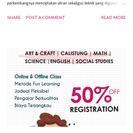
perkembangnya menciptakan aliran sekaligus teknik yang digunakan.
Dalam buku Pita Maha: Gerakan Seni Lukis Bali 1930-an (2018) karya
SHARE
POST A COMMENT
READ MORE
Wayan Kun Adnyana, teknik yang berbeda tentunya akan
menghasilkan karya yang berbeda pula. Dari berbagai teknik yang
ada, salah satu teknik yang sering digunakan adalah teknik plakat.
Teknik plakat adalah salah satu teknik melukis atau menggambar yang
menggunakan bahan dasar cat air, cat akrilik, atau cat minyak dengan
sapuan warna cat yang tebal. Dengan memberikan sapuan warna
yang tebal, maka lukisan terkesan colourfull. Teknik plakat digunakan
pelukis untuk menghasilkan lukisan yang mempesona dan tentunya
bernilai tinggi. Ciri teknik plakat Ciri-ciri teknik plakat, yaitu: Sapuan
warna yang kental dan tebal. Hasil lukisan menutupi seluruh bagian
medianya Mem...