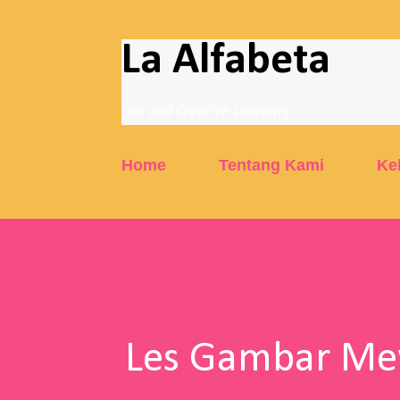
La Alfabeta
Fun and Creative Learning
Home
Tentang Kami
Ke
Les Gambar Mew