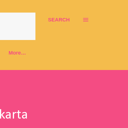
SEARCH
More…
karta