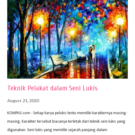
memiliki spesifikasi berbeda sesuai jenisnya. Berikut peralatan
menggambar bentuk: 1. Kertas Gambar Kegiatan menggambar
membutuhkan kertas yang baik agar proses pembuatan gambar lebih
nyaman dan maksimal. Bahan kertas yang baik salah satu syaratnya
adalah tidak mudah sobek, mengingat menggambar merupakan
proses menggores dan menghapus. Kertas adalah bahan yang paling
ideal digunakan untuk menggambar. Dalam menggambar
menggunakan pen...
Teknik Pelakat dalam Seni Lukis
August 21, 2020
KOMPAS.com - Setiap karya pelukis tentu memiliki karakternya masing-
masing. Karakter tersebut biasanya terletak dari teknik seni lukis yang
digunakan. Seni lukis yang memiliki sejarah panjang dalam