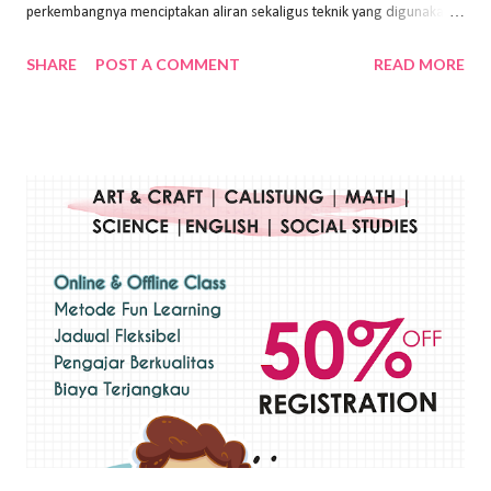
perkembangnya menciptakan aliran sekaligus teknik yang digunakan.
Dalam buku Pita Maha: Gerakan Seni Lukis Bali 1930-an (2018) karya
SHARE
POST A COMMENT
READ MORE
Wayan Kun Adnyana, teknik yang berbeda tentunya akan
menghasilkan karya yang berbeda pula. Dari berbagai teknik yang
ada, salah satu teknik yang sering digunakan adalah teknik plakat.
Teknik plakat adalah salah satu teknik melukis atau menggambar yang
menggunakan bahan dasar cat air, cat akrilik, atau cat minyak dengan
sapuan warna cat yang tebal. Dengan memberikan sapuan warna
yang tebal, maka lukisan terkesan colourfull. Teknik plakat digunakan
pelukis untuk menghasilkan lukisan yang mempesona dan tentunya
bernilai tinggi. Ciri teknik plakat Ciri-ciri teknik plakat, yaitu: Sapuan
warna yang kental dan tebal. Hasil lukisan menutupi seluruh bagian
medianya Mem...