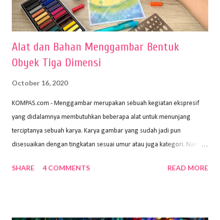
Alat dan Bahan Menggambar Bentuk
Obyek Tiga Dimensi
October 16, 2020
KOMPAS.com - Menggambar merupakan sebuah kegiatan ekspresif
yang didalamnya membutuhkan beberapa alat untuk menunjang
terciptanya sebuah karya. Karya gambar yang sudah jadi pun
disesuaikan dengan tingkatan sesuai umur atau juga kategori. Namun,
dari semua itu menggambar membutuhkan peralatan yang mumpuni
SHARE
4 COMMENTS
READ MORE
sehingga hasilnya bisa dilihat. Peran alat dan bahan sangat
menentukan untuk menghasilkan gambar bentuk yang baik. Dalam
buku Panduan Menggambar Manusia Menggunakan Media Pensil
(2010) karya Irfan Abdul Rohman, peralatan gambar yang dipakai