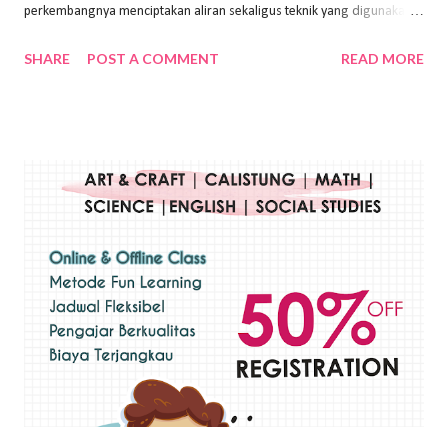
perkembangnya menciptakan aliran sekaligus teknik yang digunakan.
Dalam buku Pita Maha: Gerakan Seni Lukis Bali 1930-an (2018) karya
SHARE
POST A COMMENT
READ MORE
Wayan Kun Adnyana, teknik yang berbeda tentunya akan
menghasilkan karya yang berbeda pula. Dari berbagai teknik yang
ada, salah satu teknik yang sering digunakan adalah teknik plakat.
Teknik plakat adalah salah satu teknik melukis atau menggambar yang
menggunakan bahan dasar cat air, cat akrilik, atau cat minyak dengan
sapuan warna cat yang tebal. Dengan memberikan sapuan warna
yang tebal, maka lukisan terkesan colourfull. Teknik plakat digunakan
pelukis untuk menghasilkan lukisan yang mempesona dan tentunya
bernilai tinggi. Ciri teknik plakat Ciri-ciri teknik plakat, yaitu: Sapuan
warna yang kental dan tebal. Hasil lukisan menutupi seluruh bagian
medianya Mem...