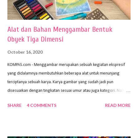
Alat dan Bahan Menggambar Bentuk
Obyek Tiga Dimensi
October 16, 2020
KOMPAS.com - Menggambar merupakan sebuah kegiatan ekspresif
yang didalamnya membutuhkan beberapa alat untuk menunjang
terciptanya sebuah karya. Karya gambar yang sudah jadi pun
disesuaikan dengan tingkatan sesuai umur atau juga kategori. Namun,
dari semua itu menggambar membutuhkan peralatan yang mumpuni
SHARE
4 COMMENTS
READ MORE
sehingga hasilnya bisa dilihat. Peran alat dan bahan sangat
menentukan untuk menghasilkan gambar bentuk yang baik. Dalam
buku Panduan Menggambar Manusia Menggunakan Media Pensil
(2010) karya Irfan Abdul Rohman, peralatan gambar yang dipakai