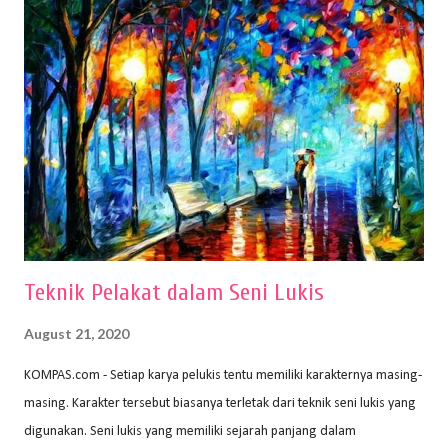
memiliki spesifikasi berbeda sesuai jenisnya. Berikut peralatan
menggambar bentuk: 1. Kertas Gambar Kegiatan menggambar
membutuhkan kertas yang baik agar proses pembuatan gambar lebih
nyaman dan maksimal. Bahan kertas yang baik salah satu syaratnya
adalah tidak mudah sobek, mengingat menggambar merupakan
proses menggores dan menghapus. Kertas adalah bahan yang paling
ideal digunakan untuk menggambar. Dalam menggambar
menggunakan pen...
Teknik Pelakat dalam Seni Lukis
August 21, 2020
KOMPAS.com - Setiap karya pelukis tentu memiliki karakternya masing-
masing. Karakter tersebut biasanya terletak dari teknik seni lukis yang
digunakan. Seni lukis yang memiliki sejarah panjang dalam