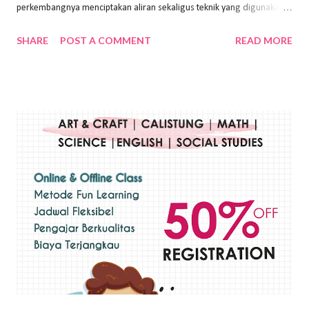
perkembangnya menciptakan aliran sekaligus teknik yang digunakan.
Dalam buku Pita Maha: Gerakan Seni Lukis Bali 1930-an (2018) karya
SHARE
POST A COMMENT
READ MORE
Wayan Kun Adnyana, teknik yang berbeda tentunya akan
menghasilkan karya yang berbeda pula. Dari berbagai teknik yang
ada, salah satu teknik yang sering digunakan adalah teknik plakat.
Teknik plakat adalah salah satu teknik melukis atau menggambar yang
menggunakan bahan dasar cat air, cat akrilik, atau cat minyak dengan
sapuan warna cat yang tebal. Dengan memberikan sapuan warna
yang tebal, maka lukisan terkesan colourfull. Teknik plakat digunakan
pelukis untuk menghasilkan lukisan yang mempesona dan tentunya
bernilai tinggi. Ciri teknik plakat Ciri-ciri teknik plakat, yaitu: Sapuan
warna yang kental dan tebal. Hasil lukisan menutupi seluruh bagian
medianya Mem...