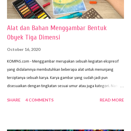
Alat dan Bahan Menggambar Bentuk
Obyek Tiga Dimensi
October 16, 2020
KOMPAS.com - Menggambar merupakan sebuah kegiatan ekspresif
yang didalamnya membutuhkan beberapa alat untuk menunjang
terciptanya sebuah karya. Karya gambar yang sudah jadi pun
disesuaikan dengan tingkatan sesuai umur atau juga kategori. Namun,
dari semua itu menggambar membutuhkan peralatan yang mumpuni
SHARE
4 COMMENTS
READ MORE
sehingga hasilnya bisa dilihat. Peran alat dan bahan sangat
menentukan untuk menghasilkan gambar bentuk yang baik. Dalam
buku Panduan Menggambar Manusia Menggunakan Media Pensil
(2010) karya Irfan Abdul Rohman, peralatan gambar yang dipakai