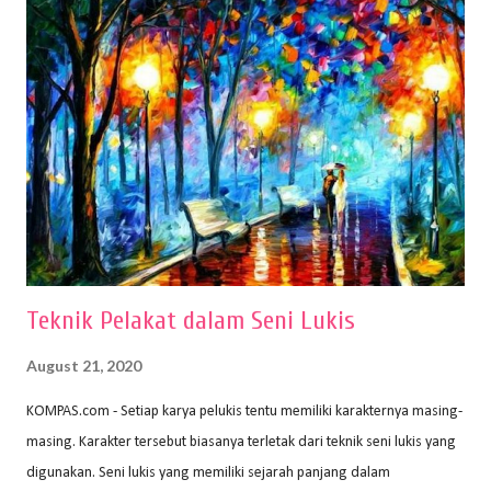
memiliki spesifikasi berbeda sesuai jenisnya. Berikut peralatan
menggambar bentuk: 1. Kertas Gambar Kegiatan menggambar
membutuhkan kertas yang baik agar proses pembuatan gambar lebih
nyaman dan maksimal. Bahan kertas yang baik salah satu syaratnya
adalah tidak mudah sobek, mengingat menggambar merupakan
proses menggores dan menghapus. Kertas adalah bahan yang paling
ideal digunakan untuk menggambar. Dalam menggambar
menggunakan pen...
Teknik Pelakat dalam Seni Lukis
August 21, 2020
KOMPAS.com - Setiap karya pelukis tentu memiliki karakternya masing-
masing. Karakter tersebut biasanya terletak dari teknik seni lukis yang
digunakan. Seni lukis yang memiliki sejarah panjang dalam