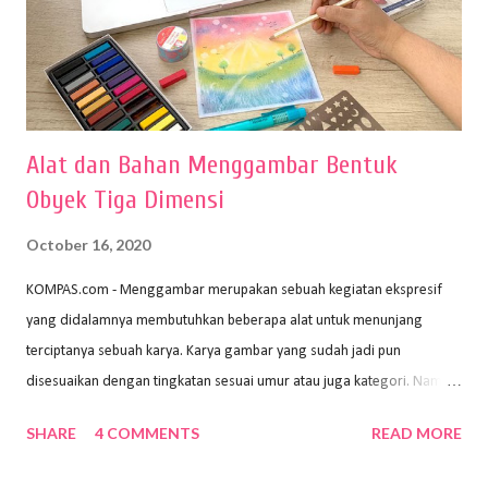
Alat dan Bahan Menggambar Bentuk
Obyek Tiga Dimensi
October 16, 2020
KOMPAS.com - Menggambar merupakan sebuah kegiatan ekspresif
yang didalamnya membutuhkan beberapa alat untuk menunjang
terciptanya sebuah karya. Karya gambar yang sudah jadi pun
disesuaikan dengan tingkatan sesuai umur atau juga kategori. Namun,
dari semua itu menggambar membutuhkan peralatan yang mumpuni
SHARE
4 COMMENTS
READ MORE
sehingga hasilnya bisa dilihat. Peran alat dan bahan sangat
menentukan untuk menghasilkan gambar bentuk yang baik. Dalam