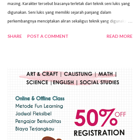
masing. Karakter tersebut biasanya terletak dari teknik seni lukis yang
digunakan. Seni lukis yang memiliki sejarah panjang dalam
perkembangnya menciptakan aliran sekaligus teknik yang digunakan.
Dalam buku Pita Maha: Gerakan Seni Lukis Bali 1930-an (2018) karya
SHARE
POST A COMMENT
READ MORE
Wayan Kun Adnyana, teknik yang berbeda tentunya akan
menghasilkan karya yang berbeda pula. Dari berbagai teknik yang
ada, salah satu teknik yang sering digunakan adalah teknik plakat.
Teknik plakat adalah salah satu teknik melukis atau menggambar yang
menggunakan bahan dasar cat air, cat akrilik, atau cat minyak dengan
sapuan warna cat yang tebal. Dengan memberikan sapuan warna
yang tebal, maka lukisan terkesan colourfull. Teknik plakat digunakan
pelukis untuk menghasilkan lukisan yang mempesona dan tentunya
bernilai tinggi. Ciri teknik plakat Ciri-ciri teknik plakat, yaitu: Sapuan
warna yang kental dan tebal. Hasil lukisan menutupi seluruh bagian
medianya Mem...