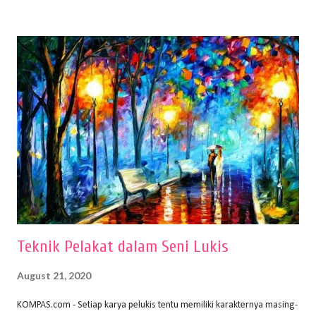
buku Panduan Menggambar Manusia Menggunakan Media Pensil
(2010) karya Irfan Abdul Rohman, peralatan gambar yang dipakai
memiliki spesifikasi berbeda sesuai jenisnya. Berikut peralatan
menggambar bentuk: 1. Kertas Gambar Kegiatan menggambar
membutuhkan kertas yang baik agar proses pembuatan gambar lebih
nyaman dan maksimal. Bahan kertas yang baik salah satu syaratnya
adalah tidak mudah sobek, mengingat menggambar merupakan
proses menggores dan menghapus. Kertas adalah bahan yang paling
ideal digunakan untuk menggambar. Dalam menggambar
menggunakan pen...
Teknik Pelakat dalam Seni Lukis
August 21, 2020
KOMPAS.com - Setiap karya pelukis tentu memiliki karakternya masing-