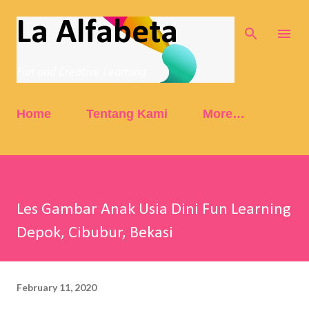
Skip to main content
La Alfabeta
Fun and Creative Learning
Home
Tentang Kami
More…
Les Gambar Anak Usia Dini Fun Learning
Depok, Cibubur, Bekasi
February 11, 2020