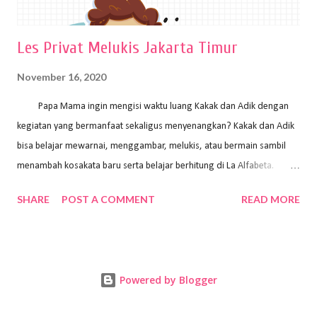
Les Privat Melukis Jakarta Timur
November 16, 2020
Papa Mama ingin mengisi waktu luang Kakak dan Adik dengan
kegiatan yang bermanfaat sekaligus menyenangkan? Kakak dan Adik
bisa belajar mewarnai, menggambar, melukis, atau bermain sambil
menambah kosakata baru serta belajar berhitung di La Alfabeta.
Santai saja Papa Mama, Kakak pengajar La Alfabeta sabar dan kreatif
SHARE
POST A COMMENT
READ MORE
kok untuk mengajar dengan metode yang fun, La Alfabeta
menggunakan konsep bermain sambil belajar, jadi anak-anak tidak
merasa terbebani dan tidak cepat bosan. ⁣⁣ Ayo Papa Mama, tunggu
apa lagi? Jangan ragu-ragu untuk daftar les Art and Craft bersama La
Powered by Blogger
Alfabeta. ⁣⁣⁣⁣Ada pilihan online class maupun offline class lho! Cek
kelebihan kami: Online & Offline Class available. Kakak pengajar bisa