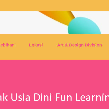
Skip to main content
lebihan
Lokasi
Art & Design Division
k Usia Dini Fun Learni