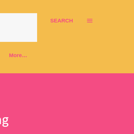
SEARCH
More…
ng