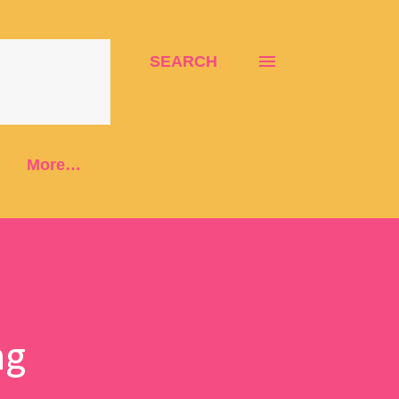
SEARCH
More…
ng