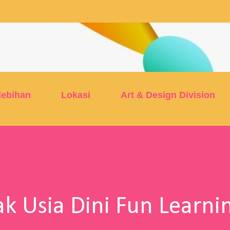
Skip to main content
lebihan
Lokasi
Art & Design Division
k Usia Dini Fun Learni