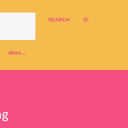
SEARCH
More…
ng