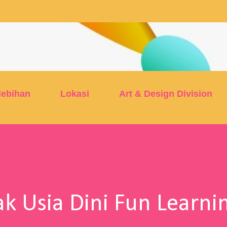
Skip to main content
lebihan
Lokasi
Art & Design Division
k Usia Dini Fun Learni