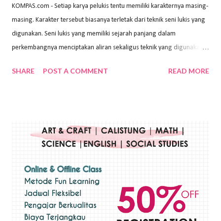
KOMPAS.com - Setiap karya pelukis tentu memiliki karakternya masing-
masing. Karakter tersebut biasanya terletak dari teknik seni lukis yang
digunakan. Seni lukis yang memiliki sejarah panjang dalam
perkembangnya menciptakan aliran sekaligus teknik yang digunakan.
Dalam buku Pita Maha: Gerakan Seni Lukis Bali 1930-an (2018) karya
SHARE
POST A COMMENT
READ MORE
Wayan Kun Adnyana, teknik yang berbeda tentunya akan
menghasilkan karya yang berbeda pula. Dari berbagai teknik yang
ada, salah satu teknik yang sering digunakan adalah teknik plakat.
Teknik plakat adalah salah satu teknik melukis atau menggambar yang
menggunakan bahan dasar cat air, cat akrilik, atau cat minyak dengan
sapuan warna cat yang tebal. Dengan memberikan sapuan warna
yang tebal, maka lukisan terkesan colourfull. Teknik plakat digunakan
pelukis untuk menghasilkan lukisan yang mempesona dan tentunya
bernilai tinggi. Ciri teknik plakat Ciri-ciri teknik plakat, yaitu: Sapuan
warna yang kental dan tebal. Hasil lukisan menutupi seluruh bagian
medianya Mem...