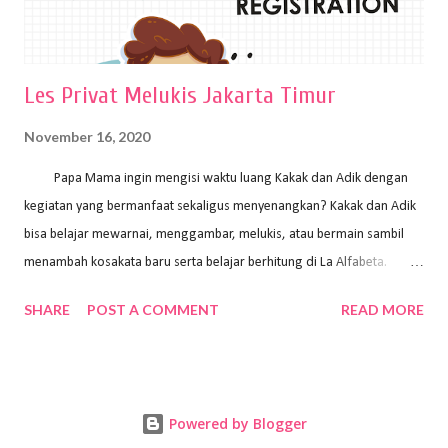
Les Privat Melukis Jakarta Timur
November 16, 2020
Papa Mama ingin mengisi waktu luang Kakak dan Adik dengan
kegiatan yang bermanfaat sekaligus menyenangkan? Kakak dan Adik
bisa belajar mewarnai, menggambar, melukis, atau bermain sambil
menambah kosakata baru serta belajar berhitung di La Alfabeta.
Santai saja Papa Mama, Kakak pengajar La Alfabeta sabar dan kreatif
SHARE
POST A COMMENT
READ MORE
kok untuk mengajar dengan metode yang fun, La Alfabeta
menggunakan konsep bermain sambil belajar, jadi anak-anak tidak
merasa terbebani dan tidak cepat bosan. ⁣⁣ Ayo Papa Mama, tunggu
apa lagi? Jangan ragu-ragu untuk daftar les Art and Craft bersama La
Powered by Blogger
Alfabeta. ⁣⁣⁣⁣Ada pilihan online class maupun offline class lho! Cek