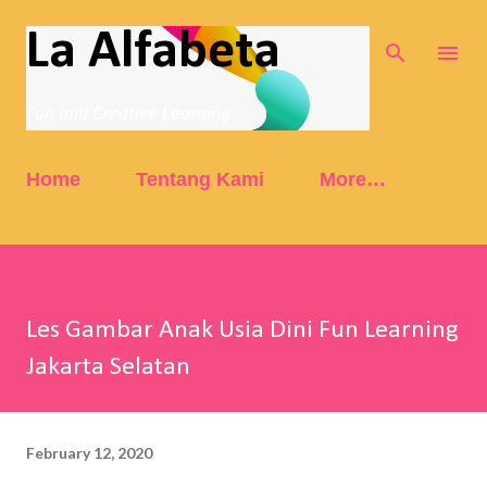
Skip to main content
La Alfabeta
Fun and Creative Learning
Home
Tentang Kami
More…
Les Gambar Anak Usia Dini Fun Learning
Jakarta Selatan
February 12, 2020