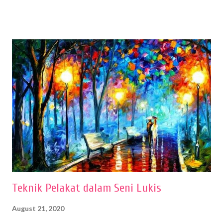
menentukan untuk menghasilkan gambar bentuk yang baik. Dalam
buku Panduan Menggambar Manusia Menggunakan Media Pensil
(2010) karya Irfan Abdul Rohman, peralatan gambar yang dipakai
memiliki spesifikasi berbeda sesuai jenisnya. Berikut peralatan
menggambar bentuk: 1. Kertas Gambar Kegiatan menggambar
membutuhkan kertas yang baik agar proses pembuatan gambar lebih
nyaman dan maksimal. Bahan kertas yang baik salah satu syaratnya
adalah tidak mudah sobek, mengingat menggambar merupakan
proses menggores dan menghapus. Kertas adalah bahan yang paling
ideal digunakan untuk menggambar. Dalam menggambar
menggunakan pen...
Teknik Pelakat dalam Seni Lukis
August 21, 2020