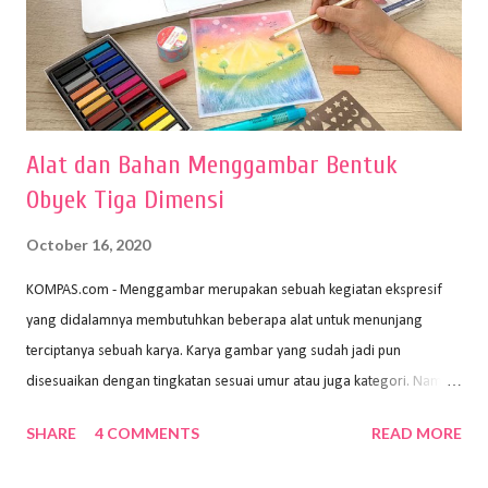
Alat dan Bahan Menggambar Bentuk
Obyek Tiga Dimensi
October 16, 2020
KOMPAS.com - Menggambar merupakan sebuah kegiatan ekspresif
yang didalamnya membutuhkan beberapa alat untuk menunjang
terciptanya sebuah karya. Karya gambar yang sudah jadi pun
disesuaikan dengan tingkatan sesuai umur atau juga kategori. Namun,
dari semua itu menggambar membutuhkan peralatan yang mumpuni
SHARE
4 COMMENTS
READ MORE
sehingga hasilnya bisa dilihat. Peran alat dan bahan sangat
menentukan untuk menghasilkan gambar bentuk yang baik. Dalam