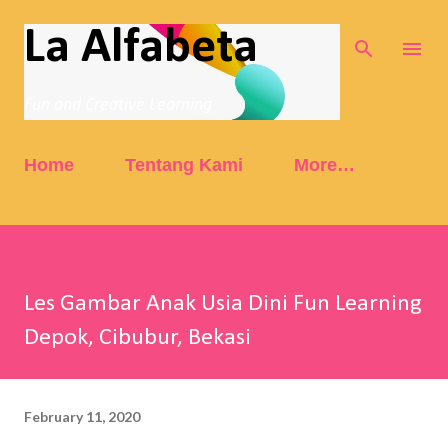
Skip to main content
La Alfabeta
Fun and Creative Learning
Home
Tentang Kami
More…
Les Gambar Anak Usia Dini Fun Learning
Depok, Cibubur, Bekasi
February 11, 2020