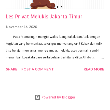
Les Privat Melukis Jakarta Timur
November 16, 2020
Papa Mama ingin mengisi waktu luang Kakak dan Adik dengan
kegiatan yang bermanfaat sekaligus menyenangkan? Kakak dan Adik
bisa belajar mewarnai, menggambar, melukis, atau bermain sambil
menambah kosakata baru serta belajar berhitung di La Alfabeta.
Santai saja Papa Mama, Kakak pengajar La Alfabeta sabar dan kreatif
SHARE
POST A COMMENT
READ MORE
kok untuk mengajar dengan metode yang fun, La Alfabeta
menggunakan konsep bermain sambil belajar, jadi anak-anak tidak
merasa terbebani dan tidak cepat bosan. ⁣⁣ Ayo Papa Mama, tunggu
apa lagi? Jangan ragu-ragu untuk daftar les Art and Craft bersama La
Powered by Blogger
Alfabeta. ⁣⁣⁣⁣Ada pilihan online class maupun offline class lho! Cek
kelebihan kami: Online & Offline Class available. Kakak pengajar bisa