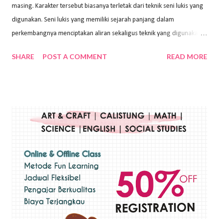
masing. Karakter tersebut biasanya terletak dari teknik seni lukis yang
digunakan. Seni lukis yang memiliki sejarah panjang dalam
perkembangnya menciptakan aliran sekaligus teknik yang digunakan.
Dalam buku Pita Maha: Gerakan Seni Lukis Bali 1930-an (2018) karya
SHARE
POST A COMMENT
READ MORE
Wayan Kun Adnyana, teknik yang berbeda tentunya akan
menghasilkan karya yang berbeda pula. Dari berbagai teknik yang
ada, salah satu teknik yang sering digunakan adalah teknik plakat.
Teknik plakat adalah salah satu teknik melukis atau menggambar yang
menggunakan bahan dasar cat air, cat akrilik, atau cat minyak dengan
sapuan warna cat yang tebal. Dengan memberikan sapuan warna
yang tebal, maka lukisan terkesan colourfull. Teknik plakat digunakan
pelukis untuk menghasilkan lukisan yang mempesona dan tentunya
bernilai tinggi. Ciri teknik plakat Ciri-ciri teknik plakat, yaitu: Sapuan
warna yang kental dan tebal. Hasil lukisan menutupi seluruh bagian
medianya Mem...