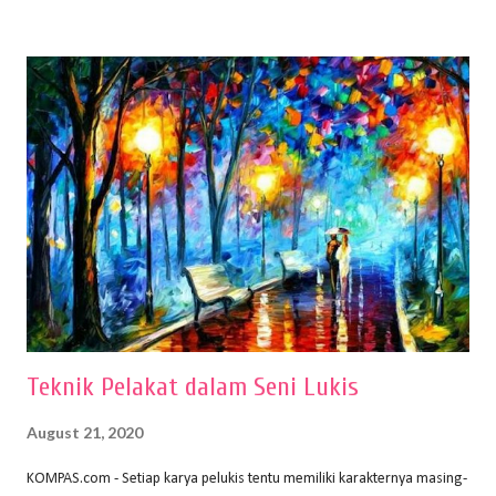
buku Panduan Menggambar Manusia Menggunakan Media Pensil
(2010) karya Irfan Abdul Rohman, peralatan gambar yang dipakai
memiliki spesifikasi berbeda sesuai jenisnya. Berikut peralatan
menggambar bentuk: 1. Kertas Gambar Kegiatan menggambar
membutuhkan kertas yang baik agar proses pembuatan gambar lebih
nyaman dan maksimal. Bahan kertas yang baik salah satu syaratnya
adalah tidak mudah sobek, mengingat menggambar merupakan
proses menggores dan menghapus. Kertas adalah bahan yang paling
ideal digunakan untuk menggambar. Dalam menggambar
menggunakan pen...
Teknik Pelakat dalam Seni Lukis
August 21, 2020
KOMPAS.com - Setiap karya pelukis tentu memiliki karakternya masing-