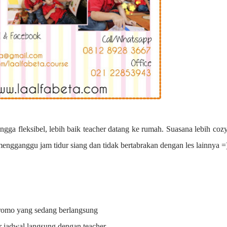
ngga fleksibel, lebih baik teacher datang ke rumah. Suasana lebih coz
 mengganggu jam tidur siang dan tidak bertabrakan dengan les lainnya =
promo yang sedang berlangsung
r jadwal langsung dengan teacher