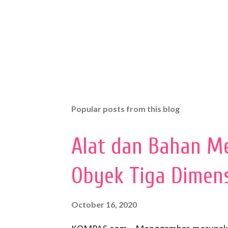
Popular posts from this blog
Alat dan Bahan M
Obyek Tiga Dimen
October 16, 2020