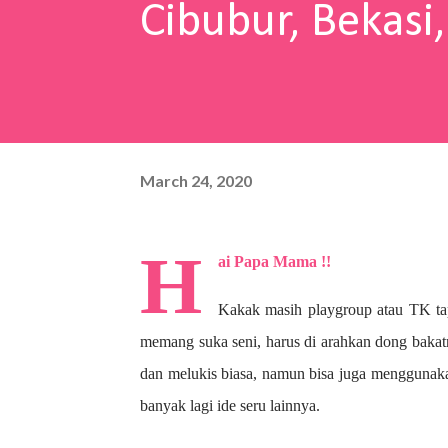
Cibubur, Bekasi
March 24, 2020
H
ai Papa Mama !!
Kakak masih playgroup atau TK ta
memang suka seni, harus di arahkan dong bakat
dan melukis biasa, namun bisa juga menggunaka
banyak lagi ide seru lainnya.