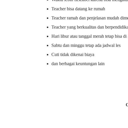
Teacher bisa datang ke rumah
Teacher ramah dan penjelasan mudah dime
Teacher yang berkualitas dan berpendidik
Hari libur atau tanggal merah tetap bisa d
Sabtu dan minggu tetap ada jadwal les
Cuti tidak dikenai biaya
dan berbagai keuntungan lain