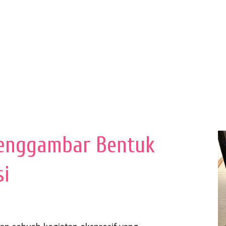
enggambar Bentuk
si