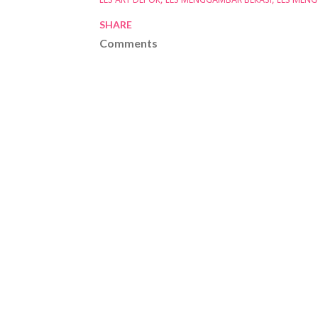
LES ART DEPOK
LES MENGGAMBAR BEKASI
LES MEN
SHARE
Comments