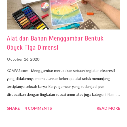
Alat dan Bahan Menggambar Bentuk
Obyek Tiga Dimensi
October 16, 2020
KOMPAS.com - Menggambar merupakan sebuah kegiatan ekspresif
yang didalamnya membutuhkan beberapa alat untuk menunjang
terciptanya sebuah karya. Karya gambar yang sudah jadi pun
disesuaikan dengan tingkatan sesuai umur atau juga kategori. Namun,
dari semua itu menggambar membutuhkan peralatan yang mumpuni
SHARE
4 COMMENTS
READ MORE
sehingga hasilnya bisa dilihat. Peran alat dan bahan sangat
menentukan untuk menghasilkan gambar bentuk yang baik. Dalam
buku Panduan Menggambar Manusia Menggunakan Media Pensil