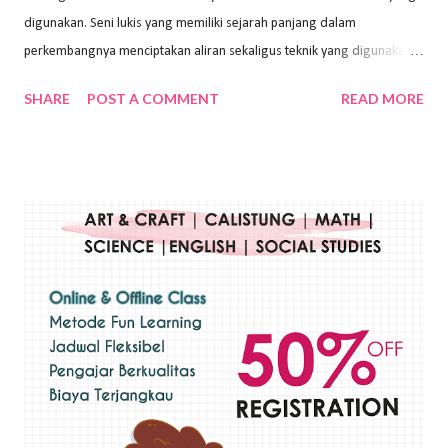
digunakan. Seni lukis yang memiliki sejarah panjang dalam
perkembangnya menciptakan aliran sekaligus teknik yang digunakan.
Dalam buku Pita Maha: Gerakan Seni Lukis Bali 1930-an (2018) karya
SHARE
POST A COMMENT
READ MORE
Wayan Kun Adnyana, teknik yang berbeda tentunya akan
menghasilkan karya yang berbeda pula. Dari berbagai teknik yang
ada, salah satu teknik yang sering digunakan adalah teknik plakat.
Teknik plakat adalah salah satu teknik melukis atau menggambar yang
menggunakan bahan dasar cat air, cat akrilik, atau cat minyak dengan
sapuan warna cat yang tebal. Dengan memberikan sapuan warna
yang tebal, maka lukisan terkesan colourfull. Teknik plakat digunakan
pelukis untuk menghasilkan lukisan yang mempesona dan tentunya
bernilai tinggi. Ciri teknik plakat Ciri-ciri teknik plakat, yaitu: Sapuan
warna yang kental dan tebal. Hasil lukisan menutupi seluruh bagian
medianya Mem...