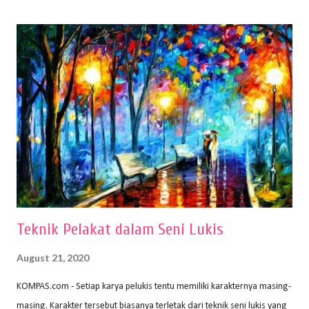
(2010) karya Irfan Abdul Rohman, peralatan gambar yang dipakai
memiliki spesifikasi berbeda sesuai jenisnya. Berikut peralatan
menggambar bentuk: 1. Kertas Gambar Kegiatan menggambar
membutuhkan kertas yang baik agar proses pembuatan gambar lebih
nyaman dan maksimal. Bahan kertas yang baik salah satu syaratnya
adalah tidak mudah sobek, mengingat menggambar merupakan
proses menggores dan menghapus. Kertas adalah bahan yang paling
ideal digunakan untuk menggambar. Dalam menggambar
menggunakan pen...
Teknik Pelakat dalam Seni Lukis
August 21, 2020
KOMPAS.com - Setiap karya pelukis tentu memiliki karakternya masing-
masing. Karakter tersebut biasanya terletak dari teknik seni lukis yang