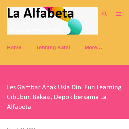
Skip to main content
La Alfabeta
Fun and Creative Learning
Home
Tentang Kami
More…
Les Gambar Anak Usia Dini Fun Learning
Cibubur, Bekasi, Depok bersama La
Alfabeta