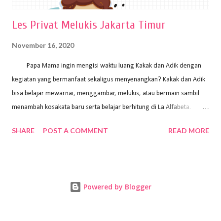
Les Privat Melukis Jakarta Timur
November 16, 2020
Papa Mama ingin mengisi waktu luang Kakak dan Adik dengan
kegiatan yang bermanfaat sekaligus menyenangkan? Kakak dan Adik
bisa belajar mewarnai, menggambar, melukis, atau bermain sambil
menambah kosakata baru serta belajar berhitung di La Alfabeta.
Santai saja Papa Mama, Kakak pengajar La Alfabeta sabar dan kreatif
SHARE
POST A COMMENT
READ MORE
kok untuk mengajar dengan metode yang fun, La Alfabeta
menggunakan konsep bermain sambil belajar, jadi anak-anak tidak
merasa terbebani dan tidak cepat bosan. ⁣⁣ Ayo Papa Mama, tunggu
apa lagi? Jangan ragu-ragu untuk daftar les Art and Craft bersama La
Powered by Blogger
Alfabeta. ⁣⁣⁣⁣Ada pilihan online class maupun offline class lho! Cek
kelebihan kami: Online & Offline Class available. Kakak pengajar bisa
datang ke rumah dan melakukan pembelajaran secara offline (tatap