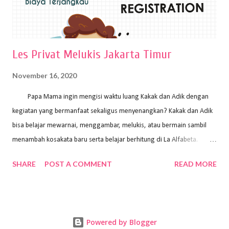
Les Privat Melukis Jakarta Timur
November 16, 2020
Papa Mama ingin mengisi waktu luang Kakak dan Adik dengan
kegiatan yang bermanfaat sekaligus menyenangkan? Kakak dan Adik
bisa belajar mewarnai, menggambar, melukis, atau bermain sambil
menambah kosakata baru serta belajar berhitung di La Alfabeta.
Santai saja Papa Mama, Kakak pengajar La Alfabeta sabar dan kreatif
SHARE
POST A COMMENT
READ MORE
kok untuk mengajar dengan metode yang fun, La Alfabeta
menggunakan konsep bermain sambil belajar, jadi anak-anak tidak
merasa terbebani dan tidak cepat bosan. ⁣⁣ Ayo Papa Mama, tunggu
apa lagi? Jangan ragu-ragu untuk daftar les Art and Craft bersama La
Powered by Blogger
Alfabeta. ⁣⁣⁣⁣Ada pilihan online class maupun offline class lho! Cek