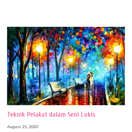
menentukan untuk menghasilkan gambar bentuk yang baik. Dalam
buku Panduan Menggambar Manusia Menggunakan Media Pensil
(2010) karya Irfan Abdul Rohman, peralatan gambar yang dipakai
memiliki spesifikasi berbeda sesuai jenisnya. Berikut peralatan
menggambar bentuk: 1. Kertas Gambar Kegiatan menggambar
membutuhkan kertas yang baik agar proses pembuatan gambar lebih
nyaman dan maksimal. Bahan kertas yang baik salah satu syaratnya
adalah tidak mudah sobek, mengingat menggambar merupakan
proses menggores dan menghapus. Kertas adalah bahan yang paling
ideal digunakan untuk menggambar. Dalam menggambar
menggunakan pen...
Teknik Pelakat dalam Seni Lukis
August 21, 2020