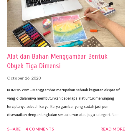
Alat dan Bahan Menggambar Bentuk
Obyek Tiga Dimensi
October 16, 2020
KOMPAS.com - Menggambar merupakan sebuah kegiatan ekspresif
yang didalamnya membutuhkan beberapa alat untuk menunjang
terciptanya sebuah karya. Karya gambar yang sudah jadi pun
disesuaikan dengan tingkatan sesuai umur atau juga kategori. Namun,
dari semua itu menggambar membutuhkan peralatan yang mumpuni
SHARE
4 COMMENTS
READ MORE
sehingga hasilnya bisa dilihat. Peran alat dan bahan sangat