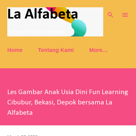
Skip to main content
La Alfabeta
Fun and Creative Learning
Home
Tentang Kami
More…
Les Gambar Anak Usia Dini Fun Learning
Cibubur, Bekasi, Depok bersama La
Alfabeta