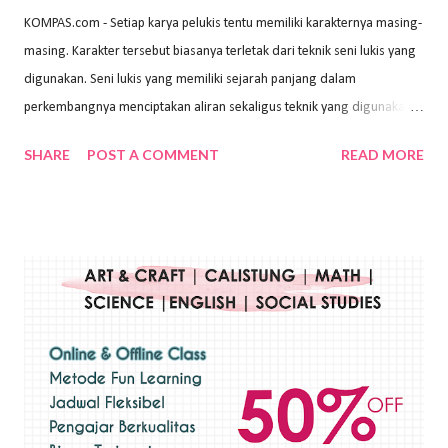
KOMPAS.com - Setiap karya pelukis tentu memiliki karakternya masing-
masing. Karakter tersebut biasanya terletak dari teknik seni lukis yang
digunakan. Seni lukis yang memiliki sejarah panjang dalam
perkembangnya menciptakan aliran sekaligus teknik yang digunakan.
Dalam buku Pita Maha: Gerakan Seni Lukis Bali 1930-an (2018) karya
SHARE
POST A COMMENT
READ MORE
Wayan Kun Adnyana, teknik yang berbeda tentunya akan
menghasilkan karya yang berbeda pula. Dari berbagai teknik yang
ada, salah satu teknik yang sering digunakan adalah teknik plakat.
Teknik plakat adalah salah satu teknik melukis atau menggambar yang
menggunakan bahan dasar cat air, cat akrilik, atau cat minyak dengan
sapuan warna cat yang tebal. Dengan memberikan sapuan warna
yang tebal, maka lukisan terkesan colourfull. Teknik plakat digunakan
pelukis untuk menghasilkan lukisan yang mempesona dan tentunya
bernilai tinggi. Ciri teknik plakat Ciri-ciri teknik plakat, yaitu: Sapuan
warna yang kental dan tebal. Hasil lukisan menutupi seluruh bagian
medianya Mem...