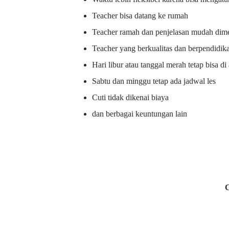
Teacher bisa datang ke rumah
Teacher ramah dan penjelasan mudah dime
Teacher yang berkualitas dan berpendidik
Hari libur atau tanggal merah tetap bisa d
Sabtu dan minggu tetap ada jadwal les
Cuti tidak dikenai biaya
dan berbagai keuntungan lain