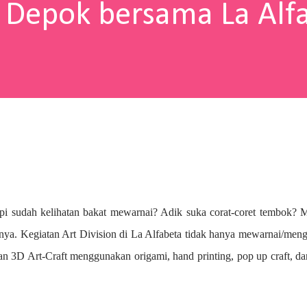
, Depok bersama La Alf
pi sudah kelihatan bakat mewarnai? A
dik suka corat-coret tembok? 
nya. Kegiatan Art Division di La Alfabeta tidak hanya mewarnai/me
n 3D Art-Craft menggunakan origami, hand printing, pop up craft, d