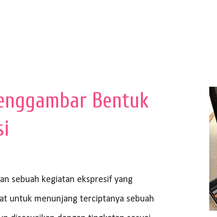
enggambar Bentuk
si
 sebuah kegiatan ekspresif yang
at untuk menunjang terciptanya sebuah