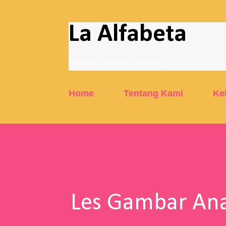
La Alfabeta
Fun and Creative Learning
Home
Tentang Kami
Ke
Les Gambar Ana