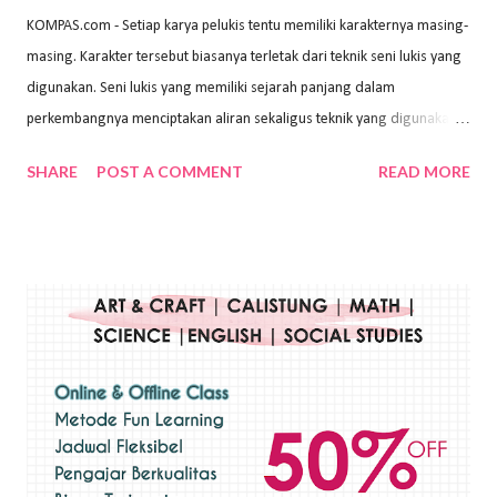
KOMPAS.com - Setiap karya pelukis tentu memiliki karakternya masing-
masing. Karakter tersebut biasanya terletak dari teknik seni lukis yang
digunakan. Seni lukis yang memiliki sejarah panjang dalam
perkembangnya menciptakan aliran sekaligus teknik yang digunakan.
Dalam buku Pita Maha: Gerakan Seni Lukis Bali 1930-an (2018) karya
SHARE
POST A COMMENT
READ MORE
Wayan Kun Adnyana, teknik yang berbeda tentunya akan
menghasilkan karya yang berbeda pula. Dari berbagai teknik yang
ada, salah satu teknik yang sering digunakan adalah teknik plakat.
Teknik plakat adalah salah satu teknik melukis atau menggambar yang
menggunakan bahan dasar cat air, cat akrilik, atau cat minyak dengan
sapuan warna cat yang tebal. Dengan memberikan sapuan warna
yang tebal, maka lukisan terkesan colourfull. Teknik plakat digunakan
pelukis untuk menghasilkan lukisan yang mempesona dan tentunya
bernilai tinggi. Ciri teknik plakat Ciri-ciri teknik plakat, yaitu: Sapuan
warna yang kental dan tebal. Hasil lukisan menutupi seluruh bagian
medianya Mem...