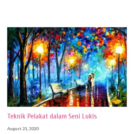
menentukan untuk menghasilkan gambar bentuk yang baik. Dalam
buku Panduan Menggambar Manusia Menggunakan Media Pensil
(2010) karya Irfan Abdul Rohman, peralatan gambar yang dipakai
memiliki spesifikasi berbeda sesuai jenisnya. Berikut peralatan
menggambar bentuk: 1. Kertas Gambar Kegiatan menggambar
membutuhkan kertas yang baik agar proses pembuatan gambar lebih
nyaman dan maksimal. Bahan kertas yang baik salah satu syaratnya
adalah tidak mudah sobek, mengingat menggambar merupakan
proses menggores dan menghapus. Kertas adalah bahan yang paling
ideal digunakan untuk menggambar. Dalam menggambar
menggunakan pen...
Teknik Pelakat dalam Seni Lukis
August 21, 2020