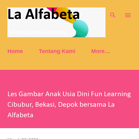
Skip to main content
La Alfabeta
Fun and Creative Learning
Home
Tentang Kami
More…
Les Gambar Anak Usia Dini Fun Learning
Cibubur, Bekasi, Depok bersama La
Alfabeta