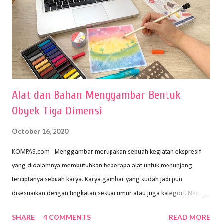
Alat dan Bahan Menggambar Bentuk
Obyek Tiga Dimensi
October 16, 2020
KOMPAS.com - Menggambar merupakan sebuah kegiatan ekspresif
yang didalamnya membutuhkan beberapa alat untuk menunjang
terciptanya sebuah karya. Karya gambar yang sudah jadi pun
disesuaikan dengan tingkatan sesuai umur atau juga kategori. Namun,
dari semua itu menggambar membutuhkan peralatan yang mumpuni
SHARE
4 COMMENTS
READ MORE
sehingga hasilnya bisa dilihat. Peran alat dan bahan sangat