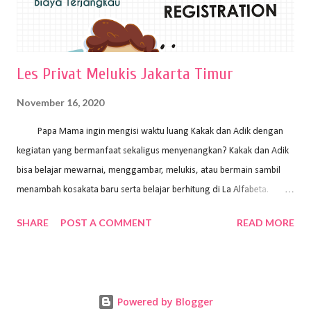
Les Privat Melukis Jakarta Timur
November 16, 2020
Papa Mama ingin mengisi waktu luang Kakak dan Adik dengan
kegiatan yang bermanfaat sekaligus menyenangkan? Kakak dan Adik
bisa belajar mewarnai, menggambar, melukis, atau bermain sambil
menambah kosakata baru serta belajar berhitung di La Alfabeta.
Santai saja Papa Mama, Kakak pengajar La Alfabeta sabar dan kreatif
SHARE
POST A COMMENT
READ MORE
kok untuk mengajar dengan metode yang fun, La Alfabeta
menggunakan konsep bermain sambil belajar, jadi anak-anak tidak
merasa terbebani dan tidak cepat bosan. ⁣⁣ Ayo Papa Mama, tunggu
apa lagi? Jangan ragu-ragu untuk daftar les Art and Craft bersama La
Powered by Blogger
Alfabeta. ⁣⁣⁣⁣Ada pilihan online class maupun offline class lho! Cek