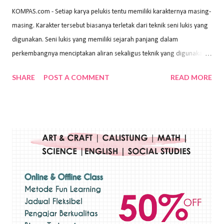
KOMPAS.com - Setiap karya pelukis tentu memiliki karakternya masing-
masing. Karakter tersebut biasanya terletak dari teknik seni lukis yang
digunakan. Seni lukis yang memiliki sejarah panjang dalam
perkembangnya menciptakan aliran sekaligus teknik yang digunakan.
Dalam buku Pita Maha: Gerakan Seni Lukis Bali 1930-an (2018) karya
SHARE
POST A COMMENT
READ MORE
Wayan Kun Adnyana, teknik yang berbeda tentunya akan
menghasilkan karya yang berbeda pula. Dari berbagai teknik yang
ada, salah satu teknik yang sering digunakan adalah teknik plakat.
Teknik plakat adalah salah satu teknik melukis atau menggambar yang
menggunakan bahan dasar cat air, cat akrilik, atau cat minyak dengan
sapuan warna cat yang tebal. Dengan memberikan sapuan warna
yang tebal, maka lukisan terkesan colourfull. Teknik plakat digunakan
pelukis untuk menghasilkan lukisan yang mempesona dan tentunya
bernilai tinggi. Ciri teknik plakat Ciri-ciri teknik plakat, yaitu: Sapuan
warna yang kental dan tebal. Hasil lukisan menutupi seluruh bagian
medianya Mem...