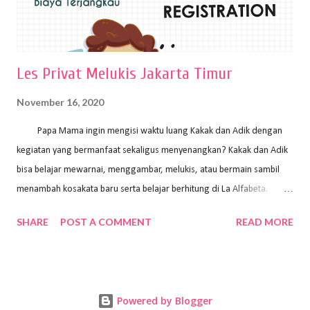
Les Privat Melukis Jakarta Timur
November 16, 2020
Papa Mama ingin mengisi waktu luang Kakak dan Adik dengan
kegiatan yang bermanfaat sekaligus menyenangkan? Kakak dan Adik
bisa belajar mewarnai, menggambar, melukis, atau bermain sambil
menambah kosakata baru serta belajar berhitung di La Alfabeta.
Santai saja Papa Mama, Kakak pengajar La Alfabeta sabar dan kreatif
SHARE
POST A COMMENT
READ MORE
kok untuk mengajar dengan metode yang fun, La Alfabeta
menggunakan konsep bermain sambil belajar, jadi anak-anak tidak
merasa terbebani dan tidak cepat bosan. ⁣⁣ Ayo Papa Mama, tunggu
apa lagi? Jangan ragu-ragu untuk daftar les Art and Craft bersama La
Powered by Blogger
Alfabeta. ⁣⁣⁣⁣Ada pilihan online class maupun offline class lho! Cek