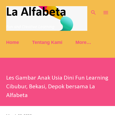
Skip to main content
La Alfabeta
Fun and Creative Learning
Home
Tentang Kami
More…
Les Gambar Anak Usia Dini Fun Learning
Cibubur, Bekasi, Depok bersama La
Alfabeta