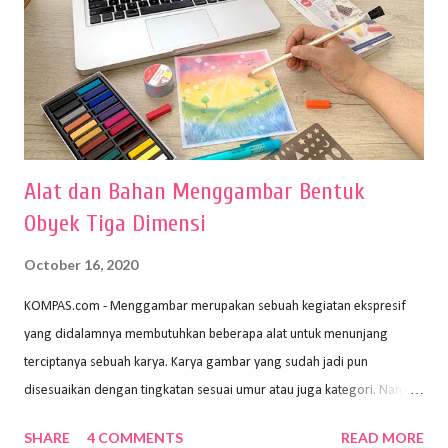
Alat dan Bahan Menggambar Bentuk
Obyek Tiga Dimensi
October 16, 2020
KOMPAS.com - Menggambar merupakan sebuah kegiatan ekspresif
yang didalamnya membutuhkan beberapa alat untuk menunjang
terciptanya sebuah karya. Karya gambar yang sudah jadi pun
disesuaikan dengan tingkatan sesuai umur atau juga kategori. Namun,
dari semua itu menggambar membutuhkan peralatan yang mumpuni
SHARE
4 COMMENTS
READ MORE
sehingga hasilnya bisa dilihat. Peran alat dan bahan sangat