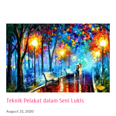
menentukan untuk menghasilkan gambar bentuk yang baik. Dalam
buku Panduan Menggambar Manusia Menggunakan Media Pensil
(2010) karya Irfan Abdul Rohman, peralatan gambar yang dipakai
memiliki spesifikasi berbeda sesuai jenisnya. Berikut peralatan
menggambar bentuk: 1. Kertas Gambar Kegiatan menggambar
membutuhkan kertas yang baik agar proses pembuatan gambar lebih
nyaman dan maksimal. Bahan kertas yang baik salah satu syaratnya
adalah tidak mudah sobek, mengingat menggambar merupakan
proses menggores dan menghapus. Kertas adalah bahan yang paling
ideal digunakan untuk menggambar. Dalam menggambar
menggunakan pen...
Teknik Pelakat dalam Seni Lukis
August 21, 2020